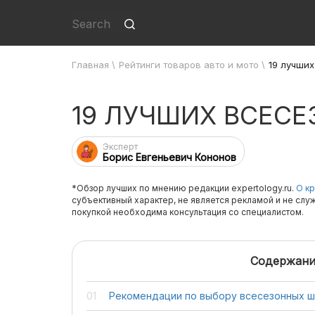
Главная
\
Рейтинги товаров авто и мото
\
19 лучши
19 ЛУЧШИХ ВСЕС
Эксперт
Борис Евгеньевич Кононов
*Обзор лучших по мнению редакции expertology.ru.
О кр
субъективный характер, не является рекламой и не слу
покупкой необходима консультация со специалистом.
Содержани
Рекомендации по выбору всесезонных ш