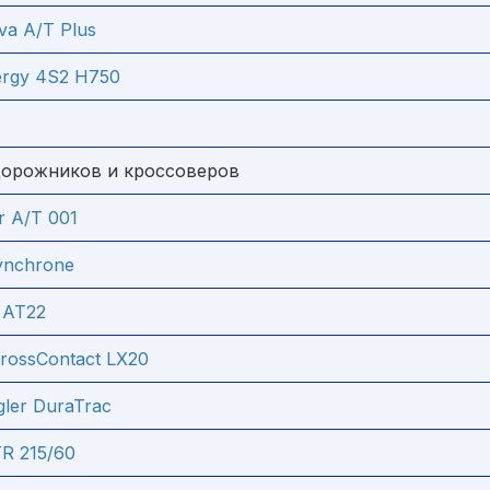
iva A/T Plus
ergy 4S2 H750
дорожников и кроссоверов
r A/T 001
ynchrone
 AT22
CrossContact LX20
er DuraTrac
TR 215/60