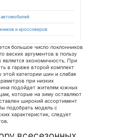
 автомобилей
жников и кроссоверов
ется большое число поклонников
го веских аргументов в пользу
х является экономичность. При
ать в гараже второй комплект
у этой категории шин и слабая
араметров при низких
езина подойдет жителям южных
цам, которые на зиму оставляют
дставлен широкий ассортимент
бы подобрать модель с
ких характеристик, следует
ов.
ору всесезонных