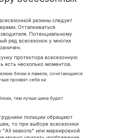
 всесезонной резины следует
ерами. Отталкиваться
зводителя. Потенциальному
ый ряд всесезонок у многих
раничен.
сунку протектора всесезонную
ь есть несколько моментов.
мелкие блоки и ламели, сочетающиеся
учше проявят себя на
блоки, тем лучше шина будет
отрудники полиции обращают
ек, то при выборе всесезонки
"All seasons" или маркировкой
ине можно увидеть изображение