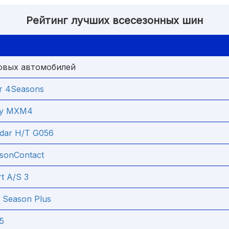
Рейтинг лучших всесезонных шин
овых автомобилей
r 4Seasons
cy MXM4
dar H/T G056
asonContact
rt A/S 3
ll Season Plus
5