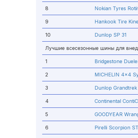
8
Nokian Tyres Roti
9
Hankook Tire Kin
10
Dunlop SP 31
Лучшие всесезонные шины для вне
1
Bridgestone Duele
2
MICHELIN 4x4 S
3
Dunlop Grandtrek
4
Continental Conti
5
GOODYEAR Wrangl
6
Pirelli Scorpion S