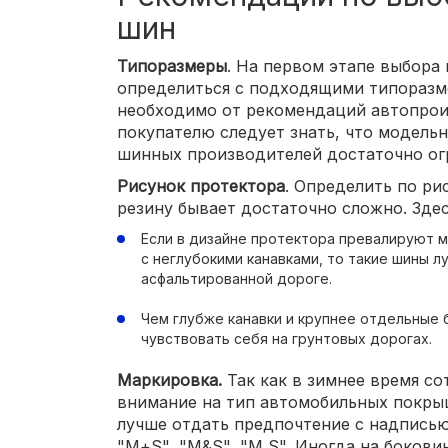
шин
Типоразмеры
. На первом этапе выбора
определиться с подходящими типоразм
необходимо от рекомендаций автопрои
покупателю следует знать, что модельн
шинных производителей достаточно ог
Рисунок протектора
. Определить по ри
резину бывает достаточно сложно. Здес
Если в дизайне протектора превалируют 
с неглубокими канавками, то такие шины л
асфальтированной дороге.
Чем глубже канавки и крупнее отдельные 
чувствовать себя на грунтовых дорогах.
Маркировка.
Так как в зимнее время с
внимание на тип автомобильных покрыш
лучше отдать предпочтение с надписью 
"М+S", "M&S", "M S". Иногда на боков