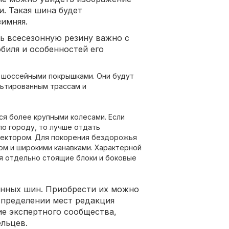
. Такая шина будет
имняя.
ть всесезонную резину важно с
биля и особенностей его
 шоссейными покрышками. Они будут
льтированным трассам и
я более крупными колесами. Если
о городу, то лучше отдать
тектором. Для покорения бездорожья
ом и широкими канавками. Характерной
я отдельно стоящие блоки и боковые
онных шин. Приобрести их можно
спределении мест редакция
ие экспертного сообщества,
льцев.