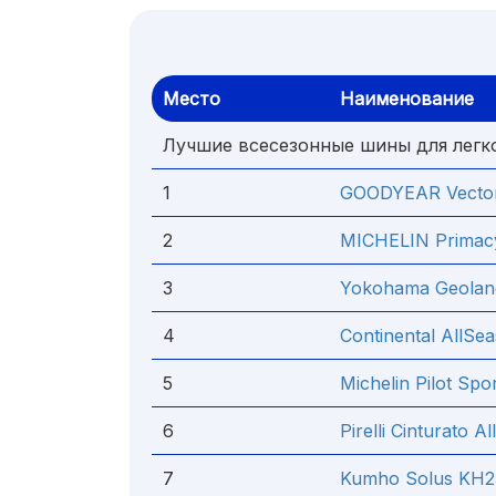
Место
Наименование
Лучшие всесезонные шины для легк
1
GOODYEAR Vecto
2
MICHELIN Prima
3
Yokohama Geolan
4
Continental AllSe
5
Michelin Pilot Spo
6
Pirelli Cinturato A
7
Kumho Solus KH2