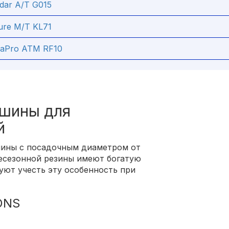
dar A/T G015
ure M/T KL71
naPro ATM RF10
шины для
й
шины с посадочным диаметром от
сесезонной резины имеют богатую
уют учесть эту особенность при
ONS