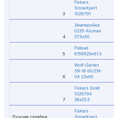
Fiskars
SnowXpert
3
1026791
1 
Землеройка
0235-Alumax
4
37.5х50
1 
Palisad
5
6156929х61.5
77
Wolf-Garten
SR-M 60/ZM-
6
V4 23х60
1 
Fiskars Solid
1026794
7
38х25.5
9
Fiskars
Лучшие скребки
SnowXpert