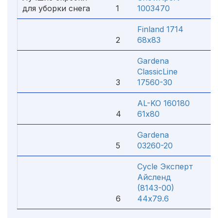
для уборки снега
1
1003470
4 
Finland 1714
2
68х83
2 
Gardena
ClassicLine
3
17560-30
2 
AL-KO 160180
4
61х80
3 
Gardena
5
03260-20
4 
Cycle Эксперт
Айсленд
(8143-00)
6
44х79.6
1 