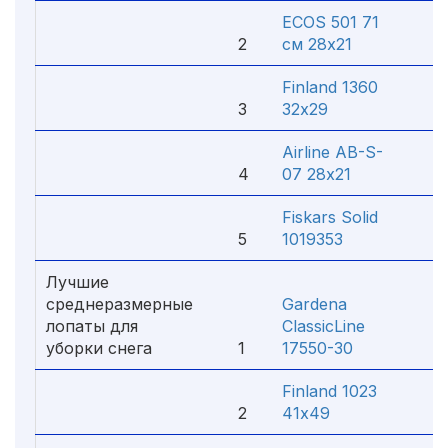
ECOS 501 71
2
см 28х21
4
Finland 1360
3
32х29
4
Airline AB-S-
4
07 28х21
1 
Fiskars Solid
5
1019353
8
Лучшие
среднеразмерные
Gardena
лопаты для
ClassicLine
уборки снега
1
17550-30
1 
Finland 1023
2
41х49
57