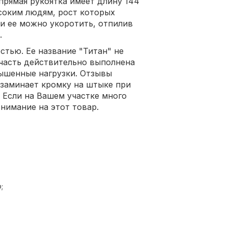
прямая рукоятка имеет длину 144
ысоким людям, рост которых
ти ее можно укоротить, отпилив
.
тью. Ее название "Титан" не
часть действительно выполнена
ышенные нагрузки. Отзывы
 заминает кромку на штыке при
 Если на Вашем участке много
внимание на этот товар.
;