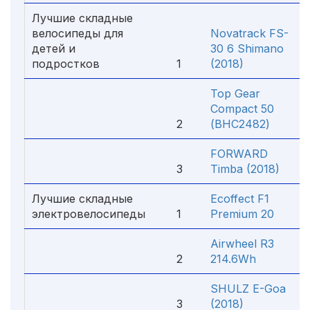
Лучшие складные
велосипеды для
Novatrack FS-
детей и
30 6 Shimano
подростков
1
(2018)
Top Gear
Compact 50
2
(ВНС2482)
FORWARD
3
Timba (2018)
Лучшие складные
Ecoffect F1
электровелосипеды
1
Premium 20
Airwheel R3
2
214.6Wh
SHULZ E-Goa
3
(2018)