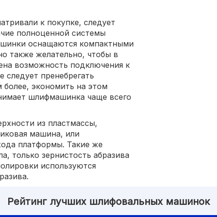
тривали к покупке, следует
ичие полноценной системы
машинки оснащаются компактными
о также желательно, чтобы в
рена возможность подключения к
е следует пренебрегать
 более, экономить на этом
днимает шлифмашинка чаще всего
ерхности из пластмассы,
иковая машина, или
хода платформы. Такие же
а, только зернистость абразива
полировки используются
разива.
Рейтинг лучших шлифовальных машинок