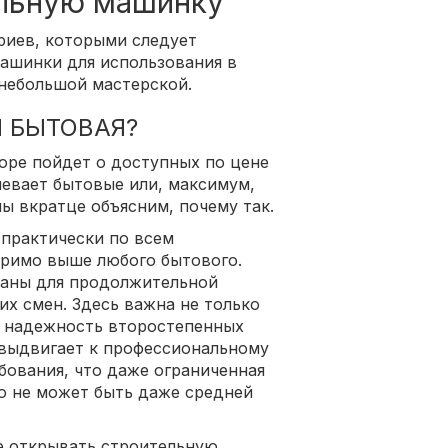
льную машинку
риев, которыми следует
ашинки для использования в
небольшой мастерской.
 БЫТОВАЯ?
зоре пойдет о доступных по цене
евает бытовые или, максимум,
ы вкратце объясним, почему так.
практически по всем
еримо выше любого бытового.
ваны для продолжительной
их смен. Здесь важна не только
и надежность второстепенных
о выдвигает к профессиональному
бования, что даже ограниченная
ю не может быть даже средней
е открывать строительную