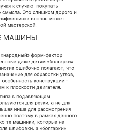
учая к случаю, покупать
о смысла. Это слишком дорого и
шлифмашинка вполне может
ой мастерской.
Е МАШИНЫ
 «народный» форм-фактор
естные даже детям «болгарки»,
многие ошибочно полагают, что
азначение для обработки углов,
у особенность конструкции –
м к плоскости двигателя.
 типа в подавляющем
льзуются для резки, а не для
льшая ниша для рассмотрения
енно поэтому в рамках данного
ко те машинки, которые не
для шлифовки, а «болгарки»