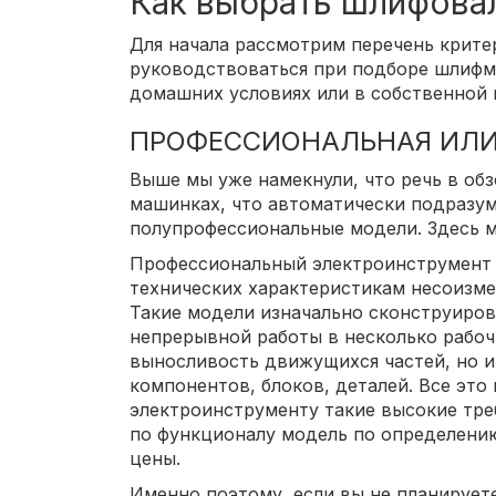
Как выбрать шлифова
Для начала рассмотрим перечень крите
руководствоваться при подборе шлифм
домашних условиях или в собственной 
ПРОФЕССИОНАЛЬНАЯ ИЛИ
Выше мы уже намекнули, что речь в об
машинках, что автоматически подразум
полупрофессиональные модели. Здесь м
Профессиональный электроинструмент 
технических характеристикам несоизм
Такие модели изначально сконструиро
непрерывной работы в несколько рабоч
выносливость движущихся частей, но 
компонентов, блоков, деталей. Все эт
электроинструменту такие высокие тре
по функционалу модель по определени
цены.
Именно поэтому, если вы не планирует