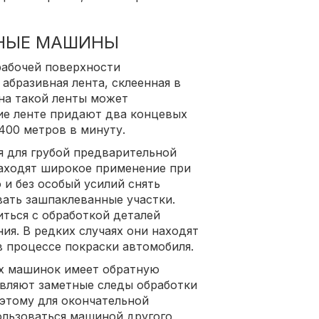
НЫЕ МАШИНЫ
рабочей поверхности
 абразивная лента, склеенная в
на такой ленты может
ние ленте придают два концевых
 400 метров в минуту.
 для грубой предварительной
находят широкое применение при
 и без особый усилий снять
ать зашпаклеванные участки.
ться с обработкой деталей
ния. В редких случаях они находят
 процессе покраски автомобиля.
х машинок имеет обратную
авляют заметные следы обработки
оэтому для окончательной
льзоваться машиной другого