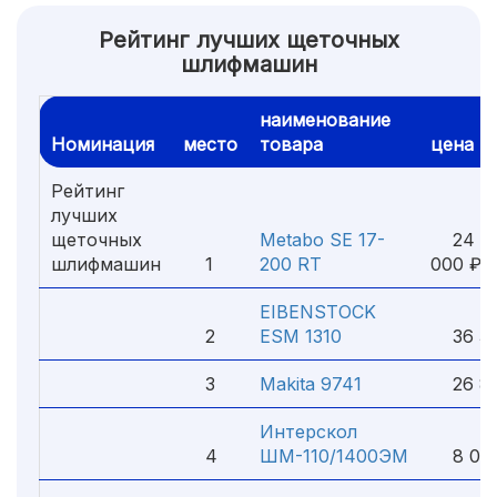
Рейтинг лучших щеточных
шлифмашин
наименование
Номинация
место
товара
цена
Рейтинг
лучших
щеточных
Metabo SE 17-
24
шлифмашин
1
200 RT
000 ₽
EIBENSTOCK
2
ESM 1310
36 30
3
Makita 9741
26 80
Интерскол
4
ШМ-110/1400ЭМ
8 000