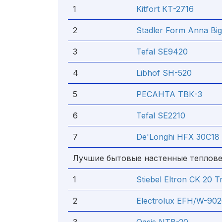
1
Kitfort КТ-2716
2
Stadler Form Anna Bi
3
Tefal SE9420
4
Libhof SH-520
5
РЕСАНТА ТВК-3
6
Tefal SE2210
7
De'Longhi HFX 30C18
Лучшие бытовые настенные теплов
1
Stiebel Eltron CK 20 T
2
Electrolux EFH/W-90