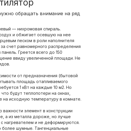
тилятор
нужно обращать внимание на ряд
шевый — нихромовая спираль.
воздух и обжигает осевшую на нее
арцевым песком в роли наполнителя
е за счет равномерного распределения
панель. Греется всего до 150
щение ввиду увеличенной площади. Не
идов.
исимости от предназначения (бытовой
итывать площадь отапливаемого
буется 1 кВт на каждые 10 м2. Но
 что будут теплопотери на окнах,
е на исходную температуру в комнате.
по важности элемент в конструкции
е, а из металла дороже, но лучше
с нагревателем и не деформируются.
о более шумные. Тангенциальные