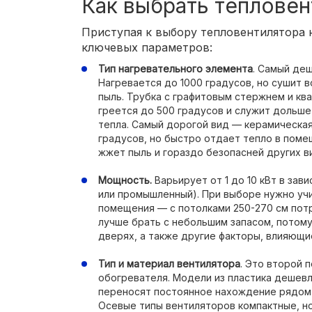
Как выбрать тепловен
Приступая к выбору тепловентилятора 
ключевых параметров:
Тип нагревательного элемента
. Самый де
Нагревается до 1000 градусов, но сушит 
пыль. Трубка с графитовым стержнем и кв
греется до 500 градусов и служит дольш
тепла. Самый дорогой вид — керамическая 
градусов, но быстро отдает тепло в поме
жжет пыль и гораздо безопасней других в
Мощность.
Варьирует от 1 до 10 кВт в зав
или промышленный). При выборе нужно уч
помещения — с потолками 250-270 см потре
лучше брать с небольшим запасом, потому
дверях, а также другие факторы, влияющи
Тип и материал вентилятора
. Это второй 
обогревателя. Модели из пластика дешевл
переносят постоянное нахождение рядом 
Осевые типы вентиляторов компактные, н