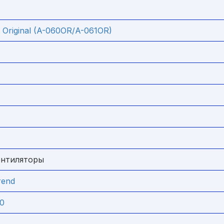
g Original (A-060OR/A-061OR)
ентиляторы
rend
20