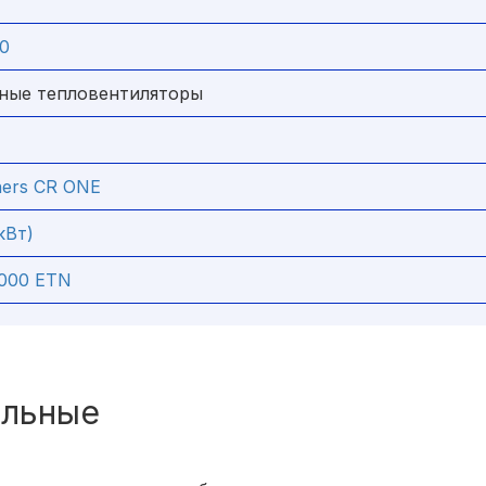
20
ные тепловентиляторы
tners CR ONE
кВт)
3000 ETN
ольные