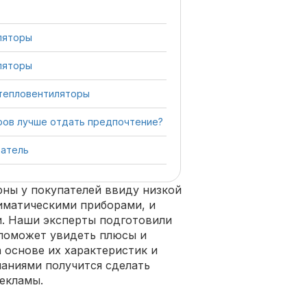
ляторы
ляторы
тепловентиляторы
ров лучше отдать предпочтение?
ватель
ны у покупателей ввиду низкой
иматическими приборами, и
и. Наши эксперты подготовили
 поможет увидеть плюсы и
 основе их характеристик и
наниями получится сделать
рекламы.