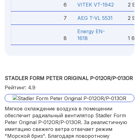
6
VITEK VT-1942
2 990
7
AEG T-VL 5531
2 960
Energy EN-
8
1618
1 600
STADLER FORM PETER ORIGINAL P-012OR/P-013OR
Рейтинг: 4.9
Мягкое охлаждение воздуха в помещении
обеспечит радиальный вентилятор Stadler Form
Peter Original P-012OR/P-013OR. За реалистичную
имитацию свежего ветра отвечает режим
"Морской бриз". Благодаря поворотному