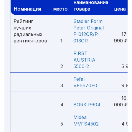
наименование
Номинация
место
товара
цена
Рейтинг
Stadler Form
лучших
Peter Original
радиальных
P-012OR/P-
17
вентиляторов
1
013OR
990 ₽
FIRST
AUSTRIA
2
5560-2
5 990
Tefal
3
VF6670F0
9 99
16
4
BORK P604
000 ₽
Midea
5
MVFS4502
4 99