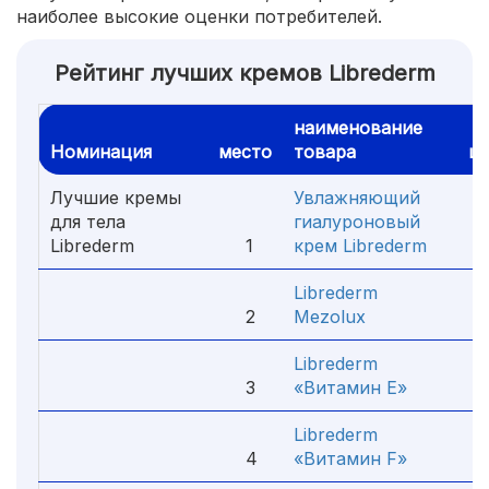
наиболее высокие оценки потребителей.
Рейтинг лучших кремов Librederm
наименование
Номинация
место
товара
ц
Лучшие кремы
Увлажняющий
для тела
гиалуроновый
Librederm
1
крем Librederm
4
Librederm
2
Mezolux
2
Librederm
3
«Витамин E»
2
Librederm
4
«Витамин F»
2