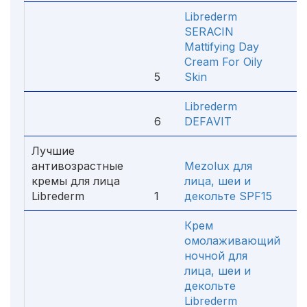
Librederm
SERACIN
Mattifying Day
Cream For Oily
5
Skin
3
Librederm
6
DEFAVIT
2
Лучшие
антивозрастные
Mezolux для
кремы для лица
лица, шеи и
Librederm
1
декольте SPF15
2
Крем
омолаживающий
ночной для
лица, шеи и
декольте
Librederm