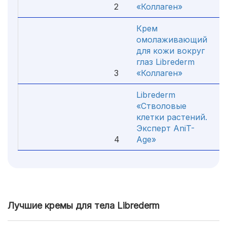
2
«Коллаген»
1
Крем
омолаживающий
для кожи вокруг
глаз Librederm
3
«Коллаген»
5
Librederm
«Стволовые
клетки растений.
Эксперт AniT-
4
Age»
6
Лучшие кремы для тела Librederm