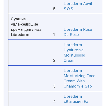
Librederm Aevit
5
S.O.S.
3
Лучшие
увлажняющие
кремы для лица
Librederm Rose
Librederm
1
De Rose
9
Librederm
Hyaluronic
Moisturising
2
Cream
5
Librederm
Moisturizing Face
Cream With
3
Chamomile Sap
3
Librederm
4
«Витамин Е»
2