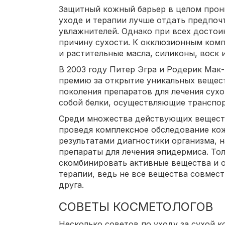
Защитный кожный барьер в целом прон
уходе и терапии лучше отдать предпоч
увлажнителей. Однако при всех достои
причину сухости. К окклюзионным ком
и растительные масла, силиконы, воск
В 2003 году Питер Эгра и Родерик Мак
премию за открытие уникальных вещест
поколения препаратов для лечения сух
собой белки, осуществляющие транспор
Среди множества действующих веществ
проведя комплексное обследование ко
результатами диагностики организма, 
препараты для лечения эпидермиса. То
скомбинировать активные вещества и о
терапии, ведь не все вещества совмес
друга.
СОВЕТЫ КОСМЕТОЛОГОВ
Несколько советов по уходу за сухой к