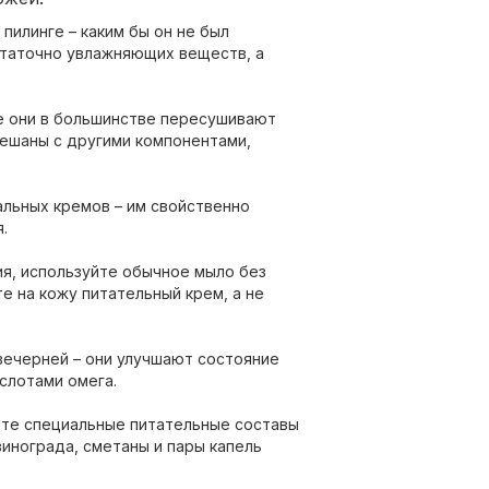
илинге – каким бы он не был
таточно увлажняющих веществ, а
де они в большинстве пересушивают
мешаны с другими компонентами,
альных кремов – им свойственно
.
я, используйте обычное мыло без
е на кожу питательный крем, а не
вечерней – они улучшают состояние
слотами омега.
йте специальные питательные составы
винограда, сметаны и пары капель