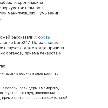
иобрести хронические
гиперчувствительность,
при манипуляциях – умывании,
.
кожей рассказали
Любовь
лонке buro247. По их словам,
ех случаях, даже когда причина
их органов, приема лекарств и
па:
я влаги в верхнем слое кожи, то
 на поверхности дермы мембрану,
кже устраняют зуд, воспаления,
, применяются для восстановительной