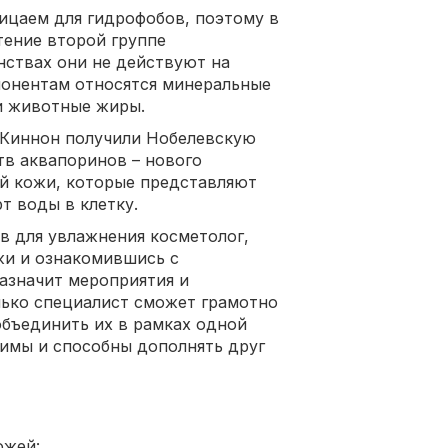
ицаем для гидрофобов, поэтому в
тение второй группе
нствах они не действуют на
понентам относятся минеральные
 и животные жиры.
-Киннон получили Нобелевскую
в аквапоринов – нового
ой кожи, которые представляют
т воды в клетку.
 для увлажнения косметолог,
жи и ознакомившись с
назначит мероприятия и
лько специалист сможет грамотно
бъединить их в рамках одной
тимы и способны дополнять друг
ожей: