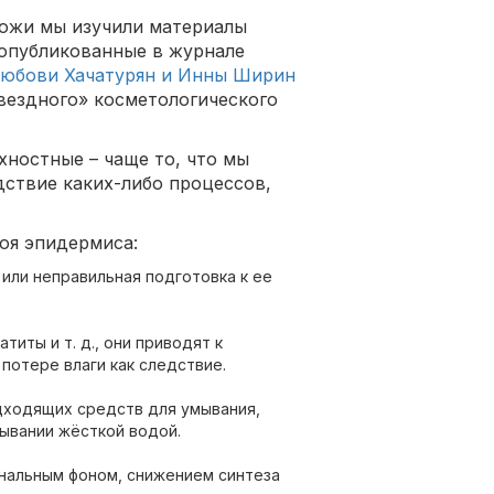
кожи мы изучили материалы
a, опубликованные в журнале
юбови Хачатурян и Инны Ширин
звездного» косметологического
хностные – чаще то, что мы
дствие каких-либо процессов,
оя эпидермиса:
или неправильная подготовка к ее
титы и т. д., они приводят к
потере влаги как следствие.
дходящих средств для умывания,
мывании жёсткой водой.
ональным фоном, снижением синтеза