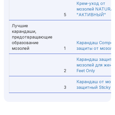
Крем-уход от
мозолей NATURA 
5
"АКТИВНЫЙ"
Лучшие
карандаши,
предотвращающие
образование
Карандаш Compee
мозолей
1
защиты от мозоле
Карандаш защитн
мозолей для женщ
2
Feet Only
Карандаш от моз
3
защитный Sticky