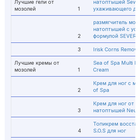
Лучшие гели от
натоптышей Sever
мозолей
1
ухаживающего де
размягчитель моз
натоптышей с ус
2
формулой SEVERI
3
Irisk Corns Remover
Лучшие кремы от
Sea of Spa Multi In
мозолей
1
Cream
Крем для ног с ма
2
of Spa
Крем для ног от м
3
натоптышей Neut
Топикрем восста
4
S.O.S для ног