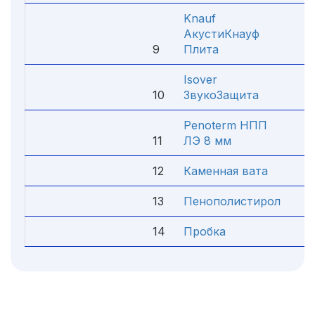
Knauf
АкустиКнауф
9
Плита
4
Isover
10
ЗвукоЗащита
4
Penoterm НПП
11
ЛЭ 8 мм
4
12
Каменная вата
4
13
Пенополистирол
4
14
Пробка
4