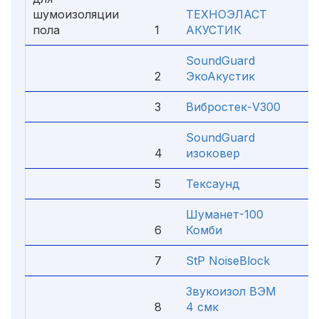
шумоизоляции
ТЕХНОЭЛАСТ
пола
1
АКУСТИК
5
SoundGuard
2
ЭкоАкустик
4
3
Вибростек-V300
4
SoundGuard
4
изоковер
4
5
Тексаунд
4
Шуманет-100
6
Комби
4
7
StP NoiseBlock
4
Звукоизол ВЭМ
8
4 смк
4