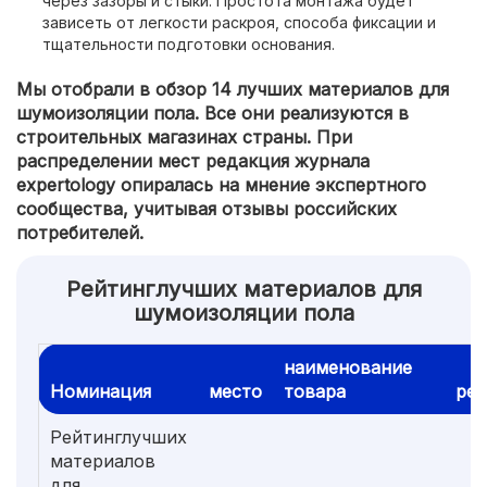
через зазоры и стыки. Простота монтажа будет
зависеть от легкости раскроя, способа фиксации и
тщательности подготовки основания.
Мы отобрали в обзор 14 лучших материалов для
шумоизоляции пола. Все они реализуются в
строительных магазинах страны. При
распределении мест редакция журнала
expertology опиралась на мнение экспертного
сообщества, учитывая отзывы российских
потребителей.
Рейтинглучших материалов для
шумоизоляции пола
наименование
Номинация
место
товара
рей
Рейтинглучших
материалов
для