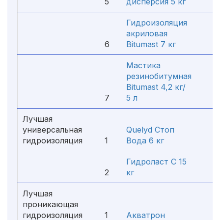
5
дисперсия 5 кг
1 6
Гидроизоляция
акриловая
6
Bitumast 7 кг
1 6
Мастика
резинобитумная
Bitumast 4,2 кг/
7
5 л
61
Лучшая
универсальная
Quelyd Стоп
гидроизоляция
1
Вода 6 кг
4 3
Гидроласт С 15
2
кг
1 4
Лучшая
проникающая
гидроизоляция
1
Акватрон
55