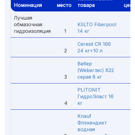
Номинация
место
товара
цен
Лучшая
обмазочная
KIILTO Fiberpool
гидроизоляция
1
14 кг
5 4
Ceresit CR 166
2
24 кг+10 л
5 0
Вебер
(Weber.tec) 822
3
серая 8 кг
2 2
PLITONIT
ГидроЭласт 16
4
кг
4 0
Knauf
Флэхендихт
водная