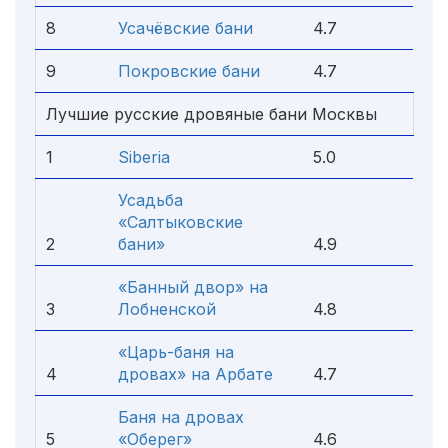
8
Усачёвские бани
4.7
9
Покровские бани
4.7
Лучшие русские дровяные бани Москвы
1
Siberia
5.0
Усадьба
«Салтыковские
2
бани»
4.9
«Банный двор» на
3
Лобненской
4.8
«Царь-баня на
4
дровах» на Арбате
4.7
Баня на дровах
5
«Оберег»
4.6