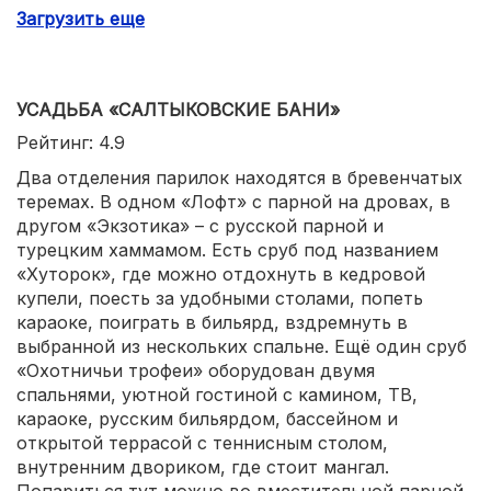
Программы надо бронировать заранее.
Пармастера — победители банных соревнований,
Загрузить еще
профессионалы со стажем.
УСАДЬБА «САЛТЫКОВСКИЕ БАНИ»
Рейтинг: 4.9
Два отделения парилок находятся в бревенчатых
теремах. В одном «Лофт» с парной на дровах, в
другом «Экзотика» – с русской парной и
турецким хаммамом. Есть сруб под названием
«Хуторок», где можно отдохнуть в кедровой
купели, поесть за удобными столами, попеть
караоке, поиграть в бильярд, вздремнуть в
выбранной из нескольких спальне. Ещё один сруб
«Охотничьи трофеи» оборудован двумя
спальнями, уютной гостиной с камином, ТВ,
караоке, русским бильярдом, бассейном и
открытой террасой с теннисным столом,
внутренним двориком, где стоит мангал.