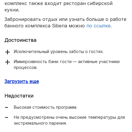
комплекс также входит ресторан сибирской
кухни.
Забронировать отдых или узнать больше о работе
банного комплекса Siberia можно
по ссылке
.
Достоинства
Исключительный уровень заботы о гостях.
Иммерсивность бани: гости — активные участники
процессов.
Идеально подобранные аутентичные детали
Загрузить еще
интерьера, инструменты и средства.
Близость к центру Москвы.
Недостатки
Есть тематические мероприятия и уникальная ночная
Высокая стоимость программ.
баня.
Не предусмотрены очень высокие температуры для
Гостям не нужно ничего с собой брать — все
экстремального парения.
средства и текстиль полностью предоставляются.