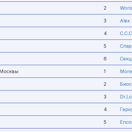
2
World
3
Alex 
4
С.С.С
5
Спар
6
Секц
 Москвы
1
More
2
Биос
3
Dr.L
4
Герк
5
Enco