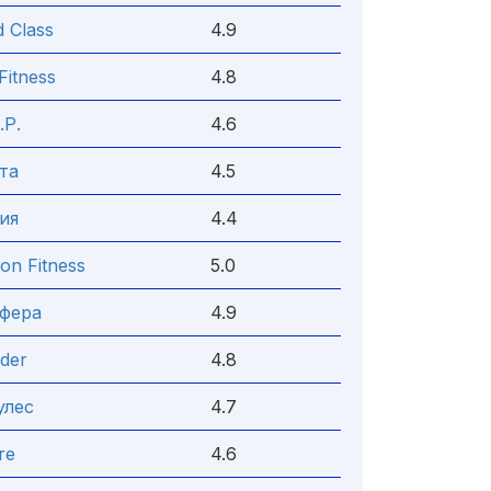
 Class
4.9
Fitness
4.8
.Р.
4.6
та
4.5
ия
4.4
on Fitness
5.0
фера
4.9
oder
4.8
улес
4.7
re
4.6