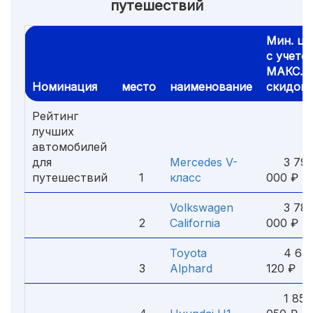
путешествий
Мин. це
с учето
МАКС.
Номинация
место
наименование
скидок
Рейтинг
лучших
автомобилей
для
Mercedes V-
3 79
путешествий
1
класс
000 ₽
Volkswagen
3 78
2
California
000 ₽
Toyota
4 63
3
Alphard
120 ₽
1 855