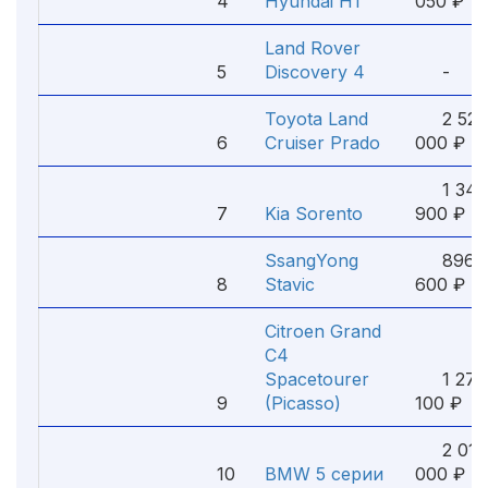
4
Hyundai H1
050 ₽
Land Rover
5
Discovery 4
-
Toyota Land
2 525
6
Cruiser Prado
000 ₽
1 348
7
Kia Sorento
900 ₽
SsangYong
896
8
Stavic
600 ₽
Citroen Grand
C4
Spacetourer
1 277
9
(Picasso)
100 ₽
2 014
10
BMW 5 серии
000 ₽