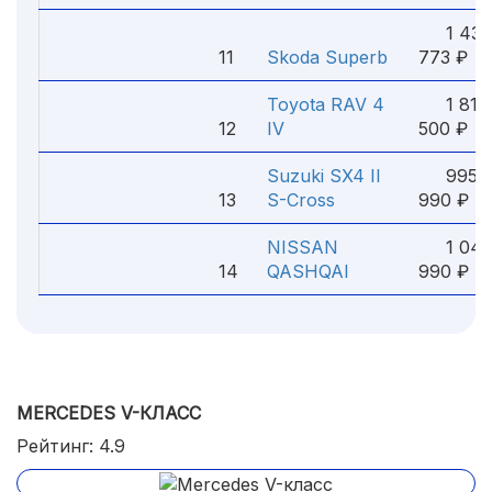
1 432
11
Skoda Superb
773 ₽
Toyota RAV 4
1 815
12
IV
500 ₽
Suzuki SX4 II
995
13
S-Cross
990 ₽
NISSAN
1 04
14
QASHQAI
990 ₽
MERCEDES V-КЛАСС
Рейтинг: 4.9