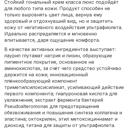
Стойкий тональный крем класса люкс подойдёт
для любого типа кожи. Продукт способен не
только выровнять цвет лица, вернув ему
здоровый и отдохнувший вид, но и защитить
кожу от негативного воздействия ультрафиолета.
Идеально распределяется и мгновенно
впитывается, даря ощущение комфорта.
В качестве активных ингредиентов выступает:
лаурил глутамат натрия и лизин, образующие
пигментное покрытие, основанное на
аминокислотах, за счёт чего средство устойчиво
держится на коже; инновационный
плёнкообразующий компонент
триметилсилоксисиликат, усиливающий действие
первого компонента; гиалуроновая кислота для
увлажнения; экстракт фермента бактерий
Pseudoalteromonas для предотвращения
обезвоживания и повышения синтеза коллагена и
эластина; октокрилен, этил метоксициннамат и
диоксид титана для защиты от ультрафиолета.