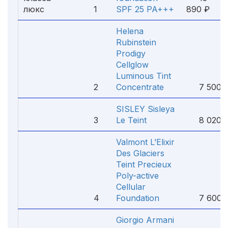
люкс
1
SPF 25 PA+++
890 ₽
Helena
Rubinstein
Prodigy
Cellglow
Luminous Tint
2
Concentrate
7 500 
SISLEY Sisleya
3
Le Teint
8 020 
Valmont L’Elixir
Des Glaciers
Teint Precieux
Poly-active
Cellular
4
Foundation
7 600 
Giorgio Armani