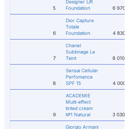
Designer Lift
5
Foundation
6 970 
Dior Capture
Totale
6
Foundation
4 830 
Chanel
Sublimage Le
7
Teint
8 010 
Sensai Cellular
Perfomance
8
SPF 15
4 000 
ACADEMIE
Multi-effect
tinted cream
9
№1 Natural
3 030 
Giorgio Armani