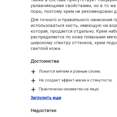
увлажняющими свойствами, но в то же 
поры, поэтому крем не рекомендован д
Для точного и правильного нанесения 
использоваться кисть, имеющую на вор
которая, продается отдельно. Крем наб
распределяется по коже плавными мяг
широкому спектру оттенков, крем подой
светлой кожи.
Достоинства
Ложится мягким и ровным слоем;
Не создает эффект маски и стянутости;
Практически незаметен на лице;
Загрузить еще
Увлажняет, разглаживает и питает;
Удобный флакон с дозатором;
Недостатки
Создает сияющий матовый финиш;