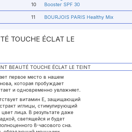
10
Booster SPF 30
11
BOURJOIS PARIS Healthy Mix
TÉ TOUСHE ÉСLAT LE
ает первое место в нашем
снова, которая пробуждает
итает и одновременно увлажняет.
тствует витамин Е, защищающий
кстракт иглицы, стимулирующий
цвет лица. В результате даже
адкой, светящейся и будет
полноценного 8-часового сна.
ин, обладающий мощными