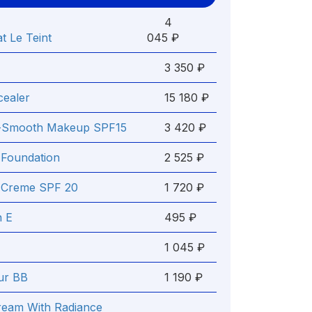
4
t Le Teint
045 ₽
3 350 ₽
cealer
15 180 ₽
l-Smooth Makeup SPF15
3 420 ₽
Foundation
2 525 ₽
r Creme SPF 20
1 720 ₽
n E
495 ₽
1 045 ₽
ur BB
1 190 ₽
Cream With Radiance