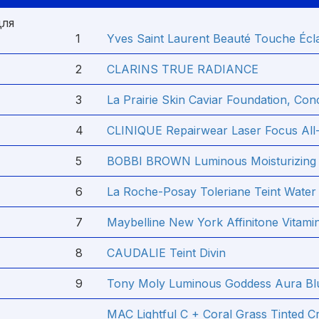
для
1
Yves Saint Laurent Beauté Touсhe Éсla
2
CLARINS TRUE RADIANCE
3
La Prairie Skin Caviar Foundation, Con
4
CLINIQUE Repairwear Laser Focus Al
5
BOBBI BROWN Luminous Moisturizing 
6
La Roche-Posay Toleriane Teint Wate
7
Maybelline New York Affinitone Vitami
8
CAUDALIE Teint Divin
9
Tony Moly Luminous Goddess Aura Bl
MAC Lightful C + Coral Grass Tinted 