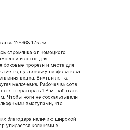
сь стремянка от немецкого
тупеней и лоток для
е боковые прорези и места для
рстие под установку перфоратора
епления ведра. Внутри лотка
угая мелочевка. Рабочая высота
осте оператора в 1.8 м, работать
м. Чтобы ноги не соскальзывали
ельефными выступами, что
ших благодаря наличию широкой
тор упирается коленями в