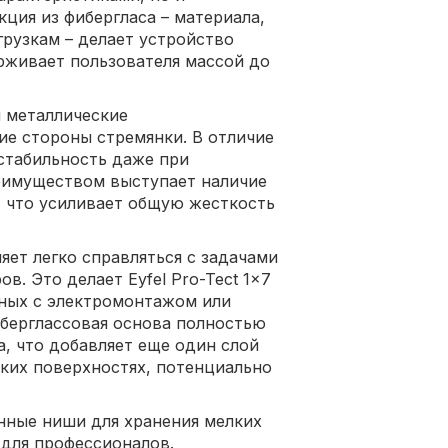
ция из фибергласа – материала,
грузкам – делает устройство
ерживает пользователя массой до
 металлические
е стороны стремянки. В отличие
стабильность даже при
еимуществом выступает наличие
, что усиливает общую жесткость
яет легко справляться с задачами
в. Это делает Eyfel Pro-Tect 1x7
нных с электромонтажом или
берглассовая основа полностью
, что добавляет еще один слой
ских поверхностях, потенциально
нные ниши для хранения мелких
для профессионалов.