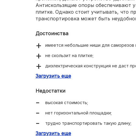
Антискользящие опоры обеспечивают у
плитке. Однако стоит учитывать, что п
транспортировка может быть неудобной
Достоинства
имеется небольшие ниши для саморезов 
не скользит на плитке;
диэлектрическая конструкция не даст пр
Загрузить еще
чтобы стороны не разъехались, предус
металлические планки.
Недостатки
высокая стоимость;
нет горизонтальной площадки;
трудно транспортировать такую длину;
Загрузить еще
весит 10.5 кг.