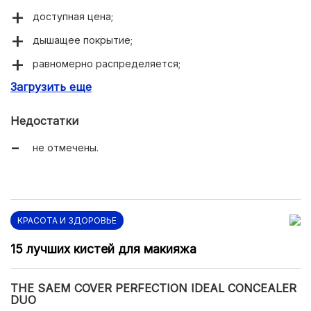
доступная цена;
дышащее покрытие;
равномерно распределяется;
Загрузить еще
не забивает поры и морщины;
незаметен на лице;
Недостатки
устойчив к влаге;
не отмечены.
ощущается комфортно.
КРАСОТА И ЗДОРОВЬЕ
15 лучших кистей для макияжа
THE SAEM COVER PERFECTION IDEAL CONCEALER
DUO