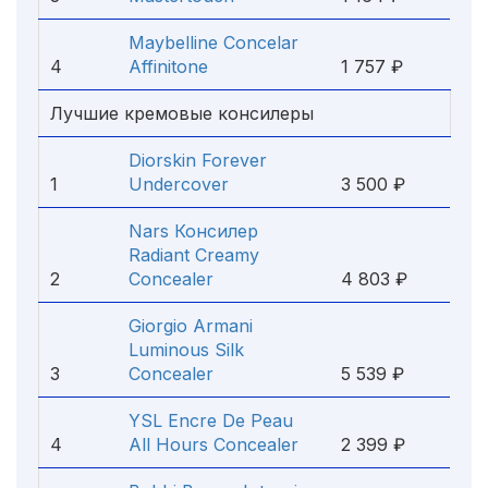
Maybelline Concelar
4
Affinitone
1 757 ₽
Лучшие кремовые консилеры
Diorskin Forever
1
Undercover
3 500 ₽
Nars Консилер
Radiant Creamy
2
Concealer
4 803 ₽
Giorgio Armani
Luminous Silk
3
Concealer
5 539 ₽
YSL Encre De Peau
4
All Hours Concealer
2 399 ₽