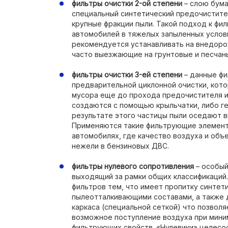
фильтры очистки 2-ой степени
– слою бума
специальный синтетический предочистите
крупные фракции пыли. Такой подход к фи
автомобилей в тяжелых запыленных услов
рекомендуется устанавливать на внедорож
часто выезжающие на грунтовые и песчан
фильтры очистки 3-ей степени
– данные фи
предварительной циклонной очистки, кот
мусора еще до прохода предочистителя 
создаются с помощью крыльчатки, либо ге
результате этого частицы пыли оседают в
Применяются такие фильтрующие элемент
автомобилях, где качество воздуха и объ
нежели в бензиновых ДВС.
фильтры нулевого сопротивления
– особый
выходящий за рамки общих классификаций.
фильтров тем, что имеет пропитку синтет
пылеотталкивающими составами, а также 
каркаса (специальной сеткой) что позвол
возможное поступление воздуха при мини
фильтрующих свойств. «Нулевики» целесо