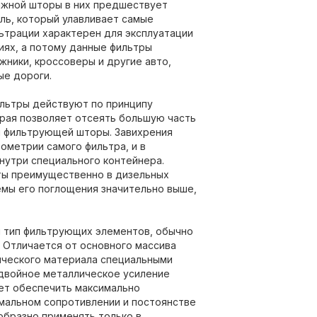
жной шторы в них предшествует
ль, который улавливает самые
льтрации характерен для эксплуатации
иях, а потому данные фильтры
ники, кроссоверы и другие авто,
ые дороги.
льтры действуют по принципу
орая позволяет отсеять большую часть
и фильтрующей шторы. Завихрения
ометрии самого фильтра, и в
нутри специального контейнера.
ы преимущественно в дизельных
емы его поглощения значительно выше,
 тип фильтрующих элементов, обычно
 Отличается от основного массива
ического материала специальными
двойное металлическое усиление
яет обеспечить максимально
мальном сопротивлении и постоянстве
образно применять только в