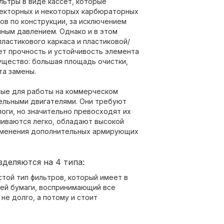
ьтры в виде кассет, которые
жекторных и некоторых карбюраторных
ов по конструкции, за исключением
ным давлением. Однако и в этом
ластикового каркаса и пластиковой/
ет прочность и устойчивость элемента
ущество: большая площадь очистки,
та замены.
ные для работы на коммерческом
зельными двигателями. Они требуют
оги, но значительно превосходят их
иваются легко, обладают высокой
именения дополнительных армирующих
деляются на 4 типа:
стой тип фильтров, который имеет в
ей бумаги, воспринимающий все
не долго, а потому и стоит