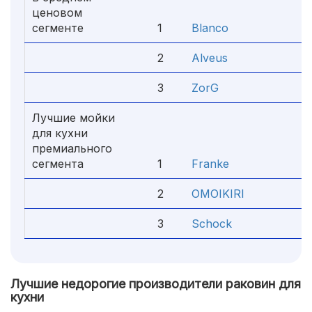
ценовом
сегменте
1
Blanco
4
2
Alveus
4
3
ZorG
4
Лучшие мойки
для кухни
премиального
сегмента
1
Franke
4
2
OMOIKIRI
4
3
Schock
4
Лучшие недорогие производители раковин для
кухни