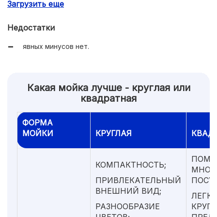
Загрузить еще
оптимальная комплектация.
Недостатки
явных минусов нет.
Какая мойка лучше - круглая или
квадратная
ФОРМА
МОЙКИ
КРУГЛАЯ
КВАД
ПОМЕ
КОМПАКТНОСТЬ;
МНОГ
ПРИВЛЕКАТЕЛЬНЫЙ
ПОСУ
ВНЕШНИЙ ВИД;
ЛЕГК
РАЗНООБРАЗИЕ
КРУП
ЦВЕТОВ;
ПРЕД