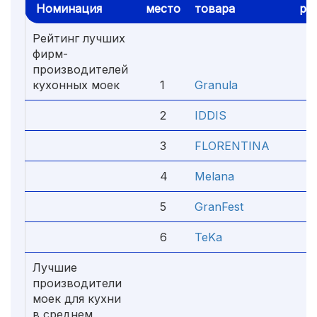
Номинация
место
товара
рей
Рейтинг лучших
фирм-
производителей
кухонных моек
1
Granula
4
2
IDDIS
4
3
FLORENTINA
4
4
Melana
4
5
GranFest
4
6
TeKa
4
Лучшие
производители
моек для кухни
в среднем