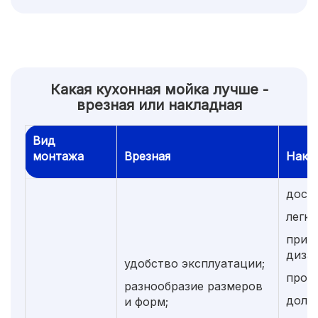
Какая кухонная мойка лучше -
врезная или накладная
Вид
монтажа
Врезная
Накл
досту
легка
прив
дизай
удобство эксплуатации;
прост
разнообразие размеров
долго
и форм;