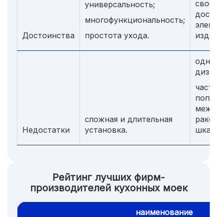
своб
универсальность;
досту
многофункциональность;
элем
Достоинства
простота ухода.
издел
одно
дизай
част
попа
межд
сложная и длительная
рако
Недостатки
установка.
шкаф
Рейтинг лучших фирм-
производителей кухонных моек
наименование