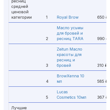
ресниц
средней
ценовой
категории
1
Royal Brow
650 ₽
Масло усьмы
для бровей и
2
ресниц TARA
990 ₽
Zeitun Масло
красоты для
ресниц и
3
бровей
310 ₽
BrowXenna 10
4
мл
585 ₽
Lucas
5
Cosmetics 10мл
367 ₽
Лучшие