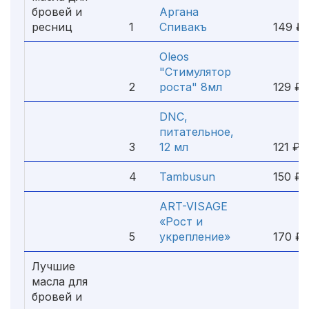
бровей и
Аргана
ресниц
1
Спивакъ
149 ₽
Oleos
"Стимулятор
2
роста" 8мл
129 ₽
DNC,
питательное,
3
12 мл
121 ₽
4
Tambusun
150 ₽
ART-VISAGE
«Рост и
5
укрепление»
170 ₽
Лучшие
масла для
бровей и