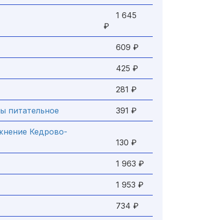
1 645
₽
609 ₽
425 ₽
281 ₽
ты питательное
391 ₽
жнение Кедрово-
130 ₽
1 963 ₽
1 953 ₽
734 ₽