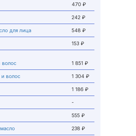
470 ₽
242 ₽
сло для лица
548 ₽
153 ₽
и волос
1 851 ₽
 и волос
1 304 ₽
1 186 ₽
-
555 ₽
 масло
238 ₽