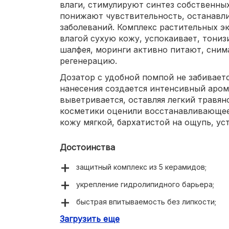
влаги, стимулируют синтез собственн
понижают чувствительность, останавл
заболеваний. Комплекс растительных э
влагой сухую кожу, успокаивает, тонизи
шалфея, моринги активно питают, сним
регенерацию.
Дозатор с удобной помпой не забиваетс
нанесения создается интенсивный аром
выветривается, оставляя легкий травя
косметики оценили восстанавливающее 
кожу мягкой, бархатистой на ощупь, ус
Достоинства
защитный комплекс из 5 керамидов;
укрепление гидролипидного барьера;
быстрая впитываемость без липкости;
Загрузить еще
активизация процессов омоложения.