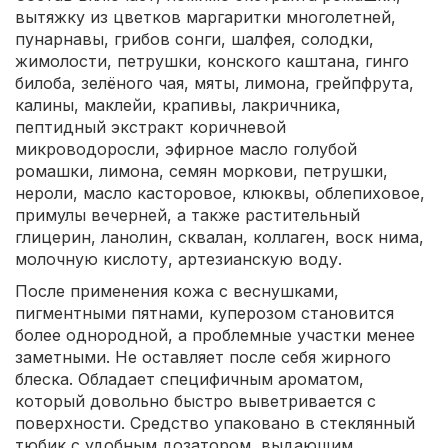
вытяжку из цветков маргаритки многолетней,
пунарнавы, грибов сонги, шалфея, солодки,
жимолости, петрушки, конского каштана, гинго
билоба, зелёного чая, мяты, лимона, грейпфрута,
калины, маклейи, крапивы, лакричника,
пептидный экстракт коричневой
микроводоросли, эфирное масло голубой
ромашки, лимона, семян моркови, петрушки,
нероли, масло касторовое, клюквы, облепиховое,
примулы вечерней, а также растительный
глицерин, ланолин, сквалан, коллаген, воск нима,
молочную кислоту, артезианскую воду.
После применения кожа с веснушками,
пигментными пятнами, куперозом становится
более однородной, а проблемные участки менее
заметными. Не оставляет после себя жирного
блеска. Обладает специфичным ароматом,
который довольно быстро выветривается с
поверхности. Средство упаковано в стеклянный
тюбик с удобным дозатором, выдающим