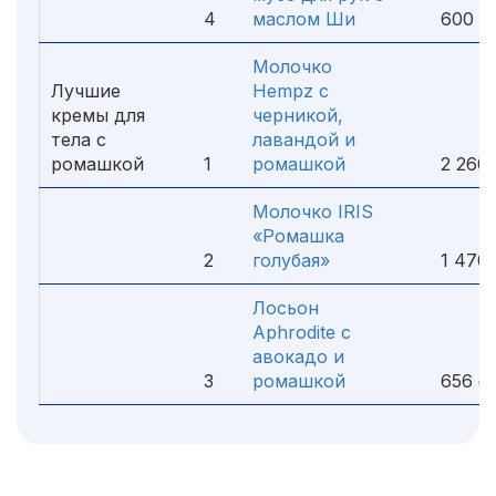
4
маслом Ши
600 ₽
Молочко
Лучшие
Hempz с
кремы для
черникой,
тела с
лавандой и
ромашкой
1
ромашкой
2 260 
Молочко IRIS
«Ромашка
2
голубая»
1 470 
Лосьон
Aphrodite с
авокадо и
3
ромашкой
656 ₽