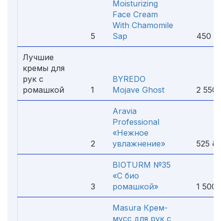
Moisturizing
Face Cream
With Chamomile
5
Sap
450 ₽
Лучшие
кремы для
рук с
BYREDO
ромашкой
1
Mojave Ghost
2 550 
Aravia
Professional
«Нежное
2
увлажнение»
525 ₽
BIOTURM №35
«С био
3
ромашкой»
1 500 
Masura Крем-
мусс для рук с