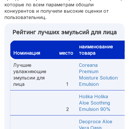
которые по всем параметрам обошли
конкурентов и получили высокие оценки от
пользовательниц.
Рейтинг лучших эмульсий для лица
наименование
Номинация
место
товара
ц
Лучшие
Coreana
увлажняющие
Premium
эмульсии для
Moisture Solution
лица
1
Emulsion
4
Holika Holika
Aloe Soothing
2
Emulsion 90%
1
Deoproce Aloe
Vera Oasis