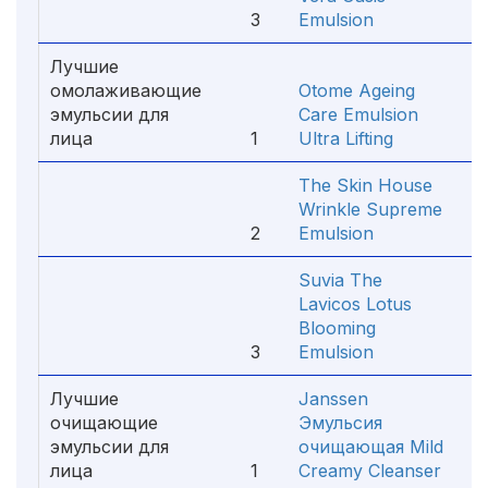
3
Emulsion
5
Лучшие
омолаживающие
Otome Ageing
эмульсии для
Care Emulsion
лица
1
Ultra Lifting
5
The Skin House
Wrinkle Supreme
2
Emulsion
1
Suvia The
Lavicos Lotus
Blooming
3
Emulsion
9
Лучшие
Janssen
очищающие
Эмульсия
эмульсии для
очищающая Mild
лица
1
Creamy Cleanser
3