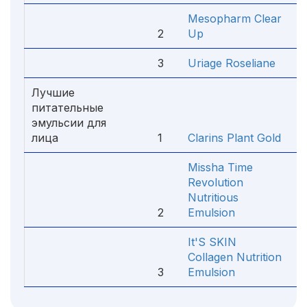
Mesopharm Clear
2
Up
1
3
Uriage Roseliane
9
Лучшие
питательные
эмульсии для
лица
1
Clarins Plant Gold
5
Missha Time
Revolution
Nutritious
2
Emulsion
9
It'S SKIN
Collagen Nutrition
3
Emulsion
1