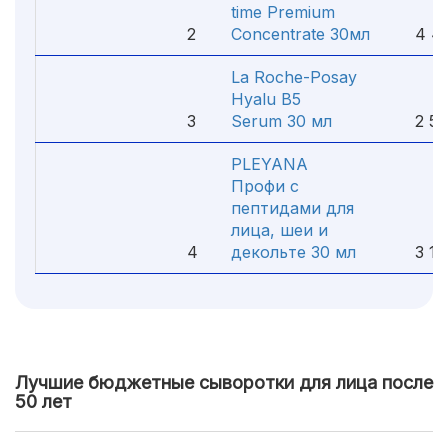
time Premium
2
Concentrate 30мл
4 46
La Roche-Posay
Hyalu B5
3
Serum 30 мл
2 55
PLEYANA
Профи с
пептидами для
лица, шеи и
4
декольте 30 мл
3 10
Лучшие бюджетные сыворотки для лица после
50 лет