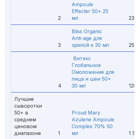
Ampoule
Effecter 50+ 25
2
мл
230 
Bliss Organic
Anti-age для
3
зрелой к 30 мл
250 
Витэкс
Глобальное
Омоложение для
лица и шеи 50+
4
30 мл
120 
Лучшие
сыворотки
50+ в
Proud Mary
среднем
Azulene Ampoule
ценовом
Complex 70% 50
диапазоне
1
мл
1 50