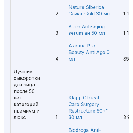
Natura Siberica
2
Caviar Gold 30 мл
1 180
Korie Anti-aging
3
serum ан 50 мл
1 120
Axioma Pro
Beauty Anti Age 0
4
мл
850 
Лучшие
сыворотки
для лица
после 50
лет
Klapp Clinical
категорий
Care Surgery
премиум и
Restructure 50+"
люкс
1
30 мл
3 90
Biodroga Anti-