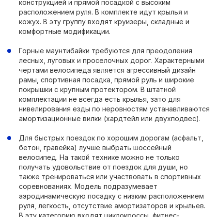
конструкцией и прямой посадкой с высоким
расположением руля. В комплекте идут крылья и
кожух. В эту группу входят круизеры, складные и
комфортные модификации.
Горные маунтибайки требуются для преодоления
лесных, луговых и проселочных дорог. Характерными
чертами велосипеда является агрессивный дизайн
рамы, спортивная посадка, прямой руль и широкие
покрышки с крупным протектором. В штатной
комплектации не всегда есть крылья, зато для
нивелирования езды по неровностям устанавливаются
амортизационные вилки (хардтейл или двухподвес).
Для быстрых поездок по хорошим дорогам (асфальт,
бетон, гравейка) лучше выбрать шоссейный
велосипед. На такой технике можно не только
получать удовольствие от поездок для души, но
также тренироваться или участвовать в спортивных
соревнованиях. Модель подразумевает
аэродинамическую посадку с низким расположением
руля, легкость, отсутствие амортизаторов и крыльев.
В эту категорию входят циклокроссы, фитнес-