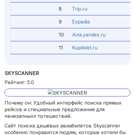
8
Trip.ru
4
9
Expedia
4
10
Avia.yandex.ru
4
11
Kupibilet.ru
4
SKYSCANNER
Рейтинг: 5.0
Почему он: Удобный интерфейс поиска прямых
рейсов и специальные предложения для
«внезапных» путешествий.
Сайт поиска дешёвых авиабилетов Skyscanner
особенно понравится людям, которые хотели бы