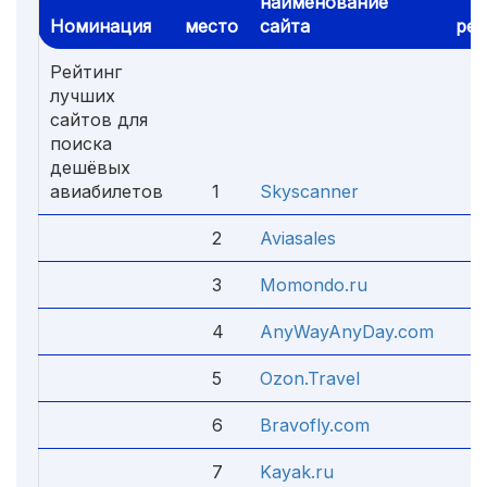
наименование
Номинация
место
сайта
рей
Рейтинг
лучших
сайтов для
поиска
дешёвых
авиабилетов
1
Skyscanner
5
2
Aviasales
4
3
Momondo.ru
4
4
AnyWayAnyDay.com
4
5
Ozon.Travel
4
6
Bravofly.com
4
7
Kayak.ru
4