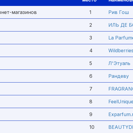
рнет-магазинов
1
Рив Гош
2
ИЛЬ ДЕ 
3
La Parfum
4
Wildberrie
5
Л'Этуаль
6
Рандеву
7
FRAGRAN
8
FeelUniqu
9
Exparfum.
10
BEAUTYD