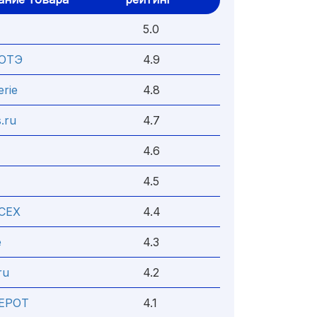
5.0
БОТЭ
4.9
erie
4.8
s.ru
4.7
4.6
4.5
CEX
4.4
e
4.3
ru
4.2
EPOT
4.1