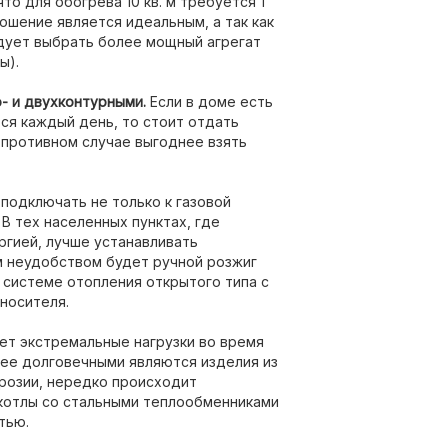
то для обогрева 10 кв. м требуется 1
ошение является идеальным, а так как
дует выбрать более мощный агрегат
ы).
- и двухконтурными.
Если в доме есть
тся каждый день, то стоит отдать
противном случае выгоднее взять
одключать не только к газовой
 В тех населенных пунктах, где
ргией, лучше устанавливать
 неудобством будет ручной розжиг
 системе отопления открытого типа с
носителя.
ет экстремальные нагрузки во время
лее долговечными являются изделия из
ррозии, нередко происходит
 котлы со стальными теплообменниками
тью.