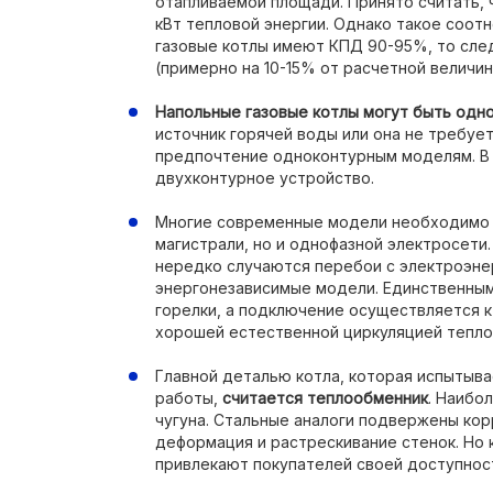
отапливаемой площади. Принято считать, ч
кВт тепловой энергии. Однако такое соотн
газовые котлы имеют КПД 90-95%, то сле
(примерно на 10-15% от расчетной величин
Напольные газовые котлы могут быть одно
источник горячей воды или она не требуе
предпочтение одноконтурным моделям. В 
двухконтурное устройство.
Многие современные модели необходимо п
магистрали, но и однофазной электросети.
нередко случаются перебои с электроэне
энергонезависимые модели. Единственным
горелки, а подключение осуществляется к
хорошей естественной циркуляцией тепло
Главной деталью котла, которая испытыва
работы,
считается теплообменник
. Наибо
чугуна. Стальные аналоги подвержены ко
деформация и растрескивание стенок. Но
привлекают покупателей своей доступнос