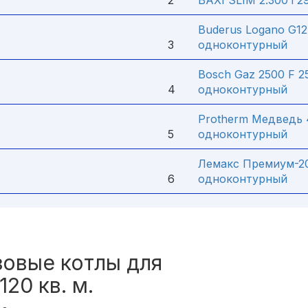
2
BAXI SLIM 2.300 i 
Buderus Logano G1
3
одноконтурный
Bosch Gaz 2500 F 2
4
одноконтурный
Protherm Медведь 
5
одноконтурный
Лемакс Премиум-20
6
одноконтурный
зовые котлы для
20 кв. м.