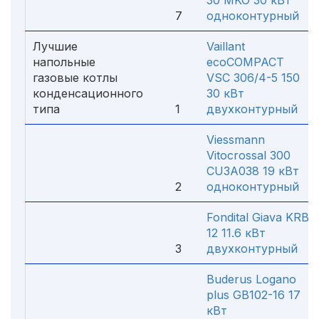
30 MKO 30 кВт
7
одноконтурный
Лучшие
Vaillant
напольные
ecoCOMPACT
газовые котлы
VSC 306/4-5 150
конденсационного
30 кВт
типа
1
двухконтурный
Viessmann
Vitocrossal 300
CU3A038 19 кВт
2
одноконтурный
Fondital Giava KRB
12 11.6 кВт
3
двухконтурный
Buderus Logano
plus GB102-16 17
кВт