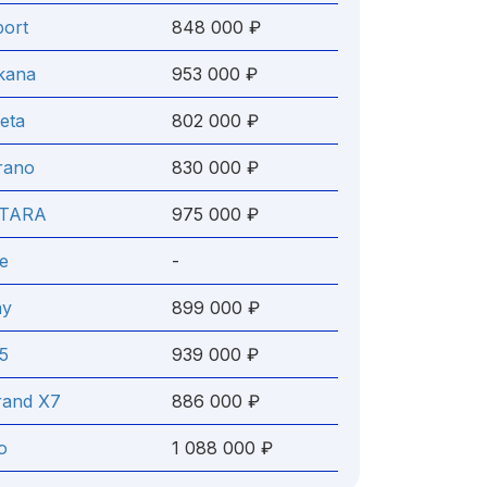
port
848 000 ₽
kana
953 000 ₽
eta
802 000 ₽
rano
830 000 ₽
ITARA
975 000 ₽
e
-
ay
899 000 ₽
V5
939 000 ₽
rand X7
886 000 ₽
o
1 088 000 ₽