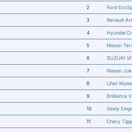
2
Ford EcoS
3
Renault Ar
4
Hyundai Cr
5
Nissan Ter
6
SUZUKI V
7
Nissan Juk
8
Lifan Myw
9
Brilliance 
10
Geely Emg
11
Chery Tigg