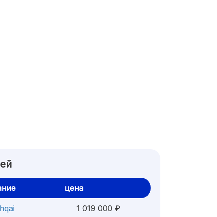
лей
ание
цена
hqai
1 019 000 ₽