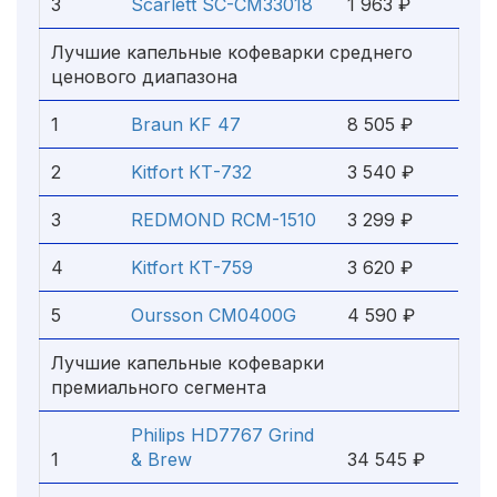
3
Scarlett SC-CM33018
1 963 ₽
Лучшие капельные кофеварки среднего
ценового диапазона
1
Braun KF 47
8 505 ₽
2
Kitfort КТ-732
3 540 ₽
3
REDMOND RCM-1510
3 299 ₽
4
Kitfort КТ-759
3 620 ₽
5
Oursson CM0400G
4 590 ₽
Лучшие капельные кофеварки
премиального сегмента
Philips HD7767 Grind
1
& Brew
34 545 ₽