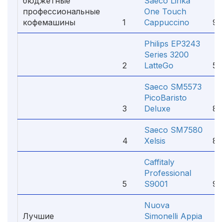
бюджетные
Saeco Lirika
профессиональные
One Touch
кофемашины
1
Cappuccino
99
Philips EP3243
Series 3200
2
LatteGo
58
Saeco SM5573
PicoBaristo
3
Deluxe
88
Saeco SM7580
1
4
Xelsis
89
Caffitaly
Professional
5
S9001
99
Nuova
Лучшие
Simonelli Appia