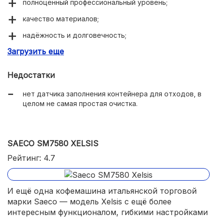
полноценный профессиональный уровень;
качество материалов;
надёжность и долговечность;
Загрузить еще
простое и понятное управление;
12 степеней помола;
Недостатки
регулировка температуры и крепости;
нет датчика заполнения контейнера для отходов, в
сохранение до 75 рецептов;
целом не самая простая очистка.
поддержка до 4 настраиваемых пользовательских
профиля;
SAECO SM7580 XELSIS
поддержка фильтров AquaClean.
Рейтинг: 4.7
И ещё одна кофемашина итальянской торговой
марки Saeco — модель Xelsis с ещё более
интересным функционалом, гибкими настройками