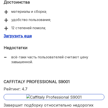
Достоинства
материалы и сборка;
удобство пользования;
12 степеней помола;
Загрузить еще
безупречная молочная пенка по технологии Latte
Perfetto;
Недостатки
надёжность, безотказность и долговечность;
всё-таки часть пользователей считают цену
двойная защита от накипи — фильтр AquaClean и
завышенной.
функция автоматической декальцинации;
CAFFITALY PROFESSIONAL S9001
Рейтинг: 4.7
Завершит подборку относительно недорогих