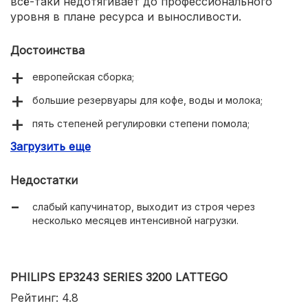
всё-таки недотягивает до профессионального
уровня в плане ресурса и выносливости.
Достоинства
европейская сборка;
большие резервуары для кофе, воды и молока;
пять степеней регулировки степени помола;
Загрузить еще
раздельные бойлеры;
функция One Touch Cappuccino;
Недостатки
простая очистка;
слабый капучинатор, выходит из строя через
сочетание цены, функционала и качества.
несколько месяцев интенсивной нагрузки.
PHILIPS EP3243 SERIES 3200 LATTEGO
Рейтинг: 4.8