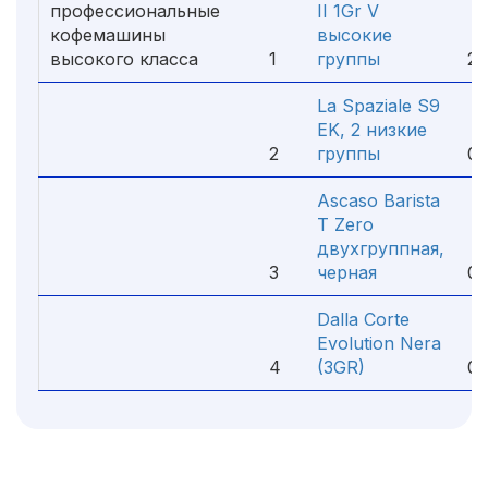
профессиональные
II 1Gr V
кофемашины
высокие
1
высокого класса
1
группы
22
La Spaziale S9
EK, 2 низкие
2
2
группы
00
Ascaso Barista
T Zero
двухгруппная,
2
3
черная
00
Dalla Corte
Evolution Nera
3
4
(3GR)
00