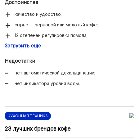
Достоинства
качество и удобство;
сырьё — зерновой или молотый кофе;
12 степеней регулировки помола;
Загрузить еще
капучинатор LatteGo;
фильтр AquaClean в комплекте;
Недостатки
удобная и быстрая очистка;
нет автоматической декальцинации;
комплектация.
нет индикатора уровня воды.
КУХОННАЯ ТЕХНИКА
23 лучших брендов кофе