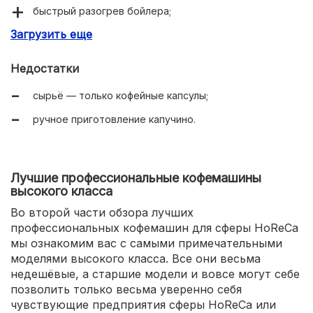
быстрый разогрев бойлера;
Загрузить еще
возможность подключения к водопроводу;
стабильное качество напитков;
Недостатки
большие сервисные бункеры (вода, отходы);
сырьё — только кофейные капсулы;
надёжность, отказоустойчивость, долговечность.
ручное приготовление капучино.
Лучшие профессиональные кофемашины
высокого класса
Во второй части обзора лучших
профессиональных кофемашин для сферы HoReCa
мы ознакомим вас с самыми примечательными
моделями высокого класса. Все они весьма
недешёвые, а старшие модели и вовсе могут себе
позволить только весьма уверенно себя
чувствующие предприятия сферы HoReCa или