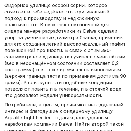
Фидерное удилище особой серии, которое
сочетает в себе надёжность, оригинальный
подход к производству и недюжинную
практичность. В несколько нетипичной для
фидера манере разработчики из Daiwa сделали
упор на уменьшение диаметра бланка, применив
для его создания лёгкий высокомодульный графит
повышенной прочности. В связи с этим 390-
сантиметровое удилище получилось очень лёгким
(вес в неоснащённом состоянии составляет 0,2
килограмма) и в то же время очень выносливым
(верхняя граница теста по приманкам достигла 90
грамм). В совокупности подобные кондиции
позволяют ловить и в течении, и в стоячей воде,
что добавляет модели универсальности.
Потребители, в целом, проявляют неподдельный
интерес и благодушие к фидерному удилищу
Aqualite Light Feeder, отдавая дань удачным
наработкам компании Daiwa. Найти второй такой
спиннинг для фидера сложно – соотношение