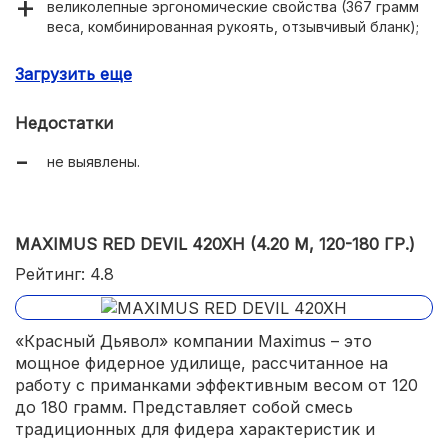
великолепные эргономические свойства (367 грамм
веса, комбинированная рукоять, отзывчивый бланк);
хороший внешний вид;
Загрузить еще
возможность значительного превышения
номинальных рабочих нагрузок;
Недостатки
тест по приманкам с верхним пределом до 150 грамм;
не выявлены.
технологичность и рациональность конструкции;
MAXIMUS RED DEVIL 420XH (4.20 М, 120-180 ГР.)
Рейтинг: 4.8
«Красный Дьявол» компании Maximus – это
мощное фидерное удилище, рассчитанное на
работу с приманками эффективным весом от 120
до 180 грамм. Представляет собой смесь
традиционных для фидера характеристик и