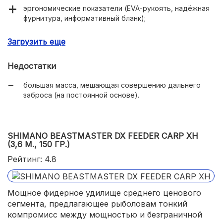
эргономические показатели (EVA-рукоять, надёжная
фурнитура, информативный бланк);
высокая эффективность ловли в водоёмах с течением
Загрузить еще
и стоячей водой;
тест в пределах 120-180 граммов;
Недостатки
наличие запаса прочности для охоты за трофейной
большая масса, мешающая совершению дальнего
рыбой;
заброса (на постоянной основе).
SHIMANO BEASTMASTER DX FEEDER CARP XH
(3,6 М., 150 ГР.)
Рейтинг: 4.8
Мощное фидерное удилище среднего ценового
сегмента, предлагающее рыболовам тонкий
компромисс между мощностью и безграничной