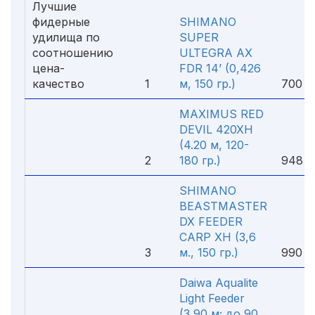
Лучшие
фидерные
SHIMANO
удилища по
SUPER
соотношению
ULTEGRA AX
цена-
FDR 14’ (0,426
2
качество
1
м, 150 гр.)
700 ₽
MAXIMUS RED
DEVIL 420XH
(4.20 м, 120-
2
180 гр.)
948 ₽
SHIMANO
BEASTMASTER
DX FEEDER
CARP XH (3,6
1
3
м., 150 гр.)
990 ₽
Daiwa Aqualite
Light Feeder
(3,90 м; до 90