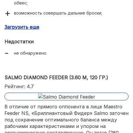
обвес;
возможность совершать дальние броски;
адекватное восприятие веса наживок в заявленном
Загрузить еще
диапазоне;
возможность тонкого контроля приманки во всех
Недостатки
фазах ловли;
не обнаружено.
добротная сборка;
SALMO DIAMOND FEEDER (3.60 М, 120 ГР.)
Рейтинг: 4.7
В отличие от прямого оппонента в лице Maestro
Feeder NS, «Бриллиантовый Фидер» Salmo заточен
под сохранение оптимального баланса между
рабочими характеристиками и упором на
эргономическую составляющую. Он легче (280