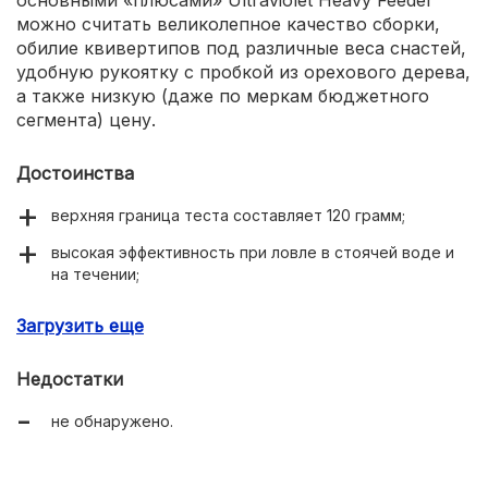
можно считать великолепное качество сборки,
обилие квивертипов под различные веса снастей,
удобную рукоятку с пробкой из орехового дерева,
а также низкую (даже по меркам бюджетного
сегмента) цену.
Достоинства
верхняя граница теста составляет 120 грамм;
высокая эффективность при ловле в стоячей воде и
на течении;
приятный внешний вид;
Загрузить еще
наличие четырёх квивертипов (хлыстиков) в
комплекте;
Недостатки
высокое качество сборки;
не обнаружено.
удобная конструкция, увенчанная пробковой
рукоятью из дерева ореха;