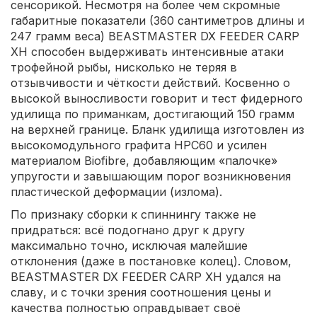
сенсорикой. Несмотря на более чем скромные
габаритные показатели (360 сантиметров длины и
247 грамм веса) BEASTMASTER DX FEEDER CARP
XH способен выдерживать интенсивные атаки
трофейной рыбы, нисколько не теряя в
отзывчивости и чёткости действий. Косвенно о
высокой выносливости говорит и тест фидерного
удилища по приманкам, достигающий 150 грамм
на верхней границе. Бланк удилища изготовлен из
высокомодульного графита HPC60 и усилен
материалом Biofibre, добавляющим «палочке»
упругости и завышающим порог возникновения
пластической деформации (излома).
По признаку сборки к спиннингу также не
придраться: всё подогнано друг к другу
максимально точно, исключая малейшие
отклонения (даже в постановке колец). Словом,
BEASTMASTER DX FEEDER CARP XH удался на
славу, и с точки зрения соотношения цены и
качества полностью оправдывает своё