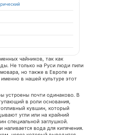
трический
енных чайников, так как
ды. Не только на Руси люди пили
амовара, но также в Европе и
о именно в нашей культуре этот
ры устроены почти одинаково. В
тупающий в роли основания,
 топливный кувшин, который
дывают угли или на крайний
шин специальной заглушкой.
и наливается вода для кипячения.
ком, через который выводится