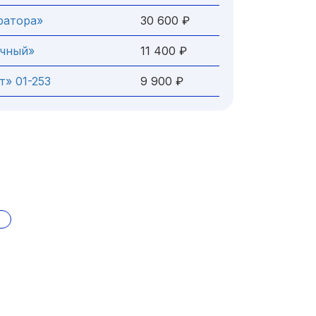
ратора»
30 600 ₽
ачный»
11 400 ₽
т» 01-253
9 900 ₽