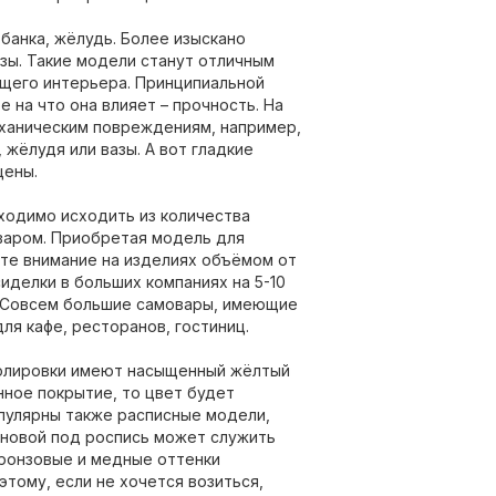
 банка, жёлудь. Более изыскано
азы. Такие модели станут отличным
щего интерьера. Принципиальной
 на что она влияет – прочность. На
еханическим повреждениям, например,
жёлудя или вазы. А вот гладкие
щены.
ходимо исходить из количества
варом. Приобретая модель для
ите внимание на изделиях объёмом от
сиделки в больших компаниях на 5-10
л. Совсем большие самовары, имеющие
ля кафе, ресторанов, гостиниц.
олировки имеют насыщенный жёлтый
нное покрытие, то цвет будет
пулярны также расписные модели,
Основой под роспись может служить
бронзовые и медные оттенки
тому, если не хочется возиться,