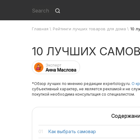
Главная
\
Рейтинги лучших товаров для дома
\
10 л
10 ЛУЧШИХ САМО
Эксперт
Анна Маслова
*Обзор лучших по мнению редакции expertology.ru.
О кр
субъективный характер, не является рекламой и не слу
покупкой необходима консультация со специалистом.
Содержани
Как выбрать самовар