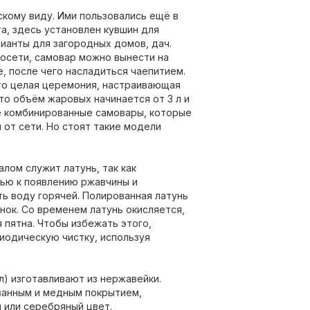
скому виду. Ими пользовались ещё в
а, здесь установлен кувшин для
ианты для загородных домов, дач.
росети, самовар можно вынести на
, после чего насладиться чаепитием.
это целая церемония, настраивающая
то объём жаровых начинается от 3 л и
ё комбинированные самовары, которые
 от сети. Но стоят такие модели
лом служит латунь, так как
тью к появлению ржавчины и
ь воду горячей. Полированная латунь
ок. Со временем латунь окисляется,
я пятна. Чтобы избежать этого,
одическую чистку, используя
л) изготавливают из нержавейки.
ванным и медным покрытием,
 или серебряный цвет.