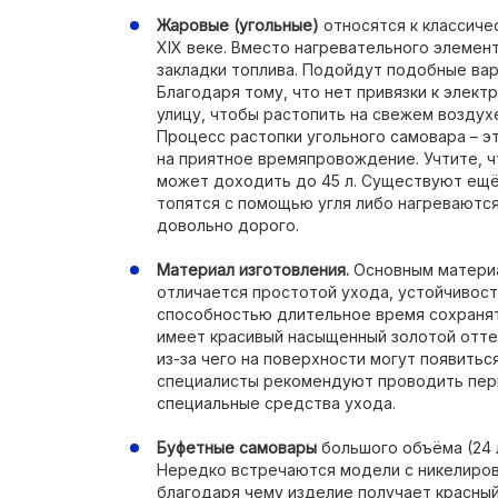
Жаровые (угольные)
относятся к классиче
ХIХ веке. Вместо нагревательного элемент
закладки топлива. Подойдут подобные вар
Благодаря тому, что нет привязки к элект
улицу, чтобы растопить на свежем воздухе
Процесс растопки угольного самовара – 
на приятное времяпровождение. Учтите, ч
может доходить до 45 л. Существуют ещ
топятся с помощью угля либо нагреваются
довольно дорого.
Материал изготовления.
Основным материа
отличается простотой ухода, устойчивос
способностью длительное время сохранят
имеет красивый насыщенный золотой оттен
из-за чего на поверхности могут появитьс
специалисты рекомендуют проводить пери
специальные средства ухода.
Буфетные самовары
большого объёма (24 
Нередко встречаются модели с никелиро
благодаря чему изделие получает красный