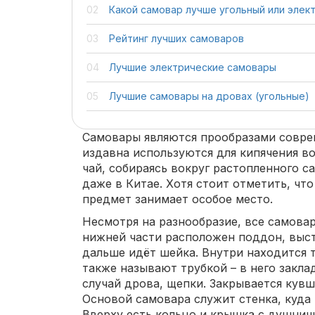
Какой самовар лучше угольный или элек
Рейтинг лучших самоваров
Лучшие электрические самовары
Лучшие самовары на дровах (угольные)
Самовары являются прообразами соврем
издавна используются для кипячения во
чай, собираясь вокруг растопленного с
даже в Китае. Хотя стоит отметить, чт
предмет занимает особое место.
Несмотря на разнообразие, все самова
нижней части расположен поддон, выс
дальше идёт шейка. Внутри находится
также называют трубкой – в него закла
случай дрова, щепки. Закрывается кув
Основой самовара служит стенка, куда 
Вверху есть кольцо и крышка с душнич