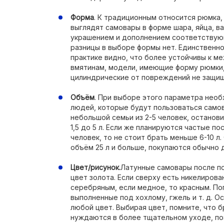
Форма
. К традиционным относится рюмка,
выглядят самовары в форме шара, яйца, в
украшением и дополнением соответствую
разницы в выборе формы нет. Единственное
практике видно, что более устойчивы к м
вмятинам, модели, имеющие форму рюмки, 
цилиндрические от повреждений не защи
Объём
. При выборе этого параметра необ
людей, которые будут пользоваться само
небольшой семьи из 2-5 человек, останов
1,5 до 5 л. Если же планируются частые по
человек, то не стоит брать меньше 6-10 
объём 25 л и больше, покупаются обычно д
Цвет/рисунок.
Латунные самовары после п
цвет золота. Если сверху есть никелирова
серебряным, если медное, то красным. По
выполненные под хохлому, гжель и т. д. 
любой цвет. Выбирая цвет, помните, что 
нуждаются в более тщательном уходе, поэ