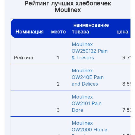
Рейтинг лучших хлебопечек
Moulinex
наименование
Номинация
место
товара
цена
Moulinex
OW250132 Pain
Рейтинг
1
& Tresors
9 714
Moulinex
OW240E Pain
2
and Delices
8 590
Moulinex
OW2101 Pain
3
Dore
7 530
Moulinex
OW2000 Home