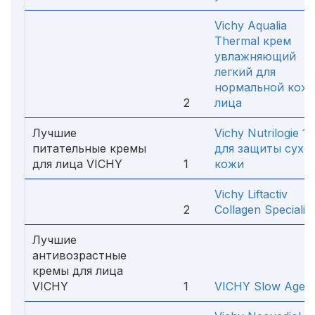
Vichy Aqualia
Thermal крем
увлажняющий
легкий для
нормальной кож
2
лица
Лучшие
Vichy Nutrilogie 1
питательные кремы
для защиты сухо
для лица VICHY
1
кожи
Vichy Liftactiv
2
Collagen Specialist
Лучшие
антивозрастные
кремы для лица
VICHY
1
VICHY Slow Age