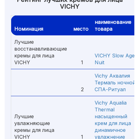
VICHY
наименование
Номинация
место
товара
Лучшие
восстанавливающие
кремы для лица
VICHY Slow Age
VICHY
1
Nuit
Vichy Аквалия
Термаль ночной
2
СПА-Ритуал
Vichy Aqualia
Thermal
Лучшие
насыщенный
увлажняющие
крем для лица
кремы для лица
динамичное
VICHY
1
увлажнение