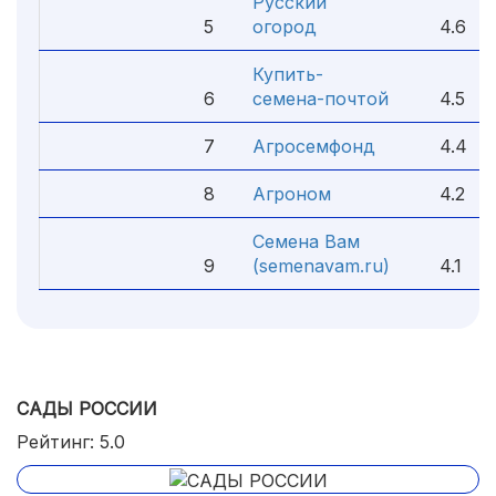
Русский
5
огород
4.6
Купить-
6
семена-почтой
4.5
7
Агросемфонд
4.4
8
Агроном
4.2
Семена Вам
9
(semenavam.ru)
4.1
САДЫ РОССИИ
Рейтинг: 5.0