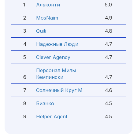
1
Альконти
5.0
2
MosNaim
4.9
3
Quiti
4.8
4
Надежные Люди
4.7
5
Clever Agency
4.7
Персонал Милы
6
Кемпински
4.7
7
Солнечный Круг М
4.6
8
Бианко
4.5
9
Helper Agent
4.5