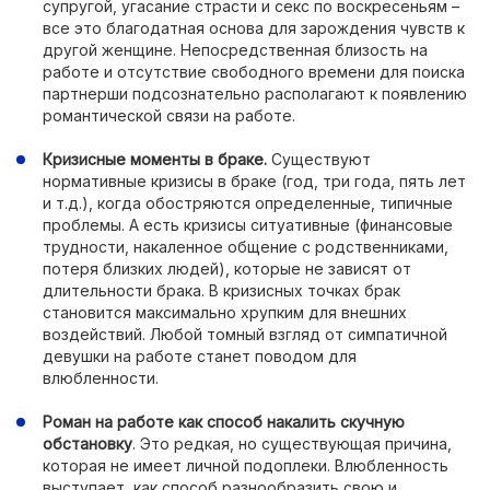
супругой, угасание страсти и секс по воскресеньям –
все это благодатная основа для зарождения чувств к
другой женщине. Непосредственная близость на
работе и отсутствие свободного времени для поиска
партнерши подсознательно располагают к появлению
романтической связи на работе.
Кризисные моменты в браке.
Существуют
нормативные кризисы в браке (год, три года, пять лет
и т.д.), когда обостряются определенные, типичные
проблемы. А есть кризисы ситуативные (финансовые
трудности, накаленное общение с родственниками,
потеря близких людей), которые не зависят от
длительности брака. В кризисных точках брак
становится максимально хрупким для внешних
воздействий. Любой томный взгляд от симпатичной
девушки на работе станет поводом для
влюбленности.
Роман на работе как способ накалить скучную
обстановку
. Это редкая, но существующая причина,
которая не имеет личной подоплеки. Влюбленность
выступает, как способ разнообразить свою и