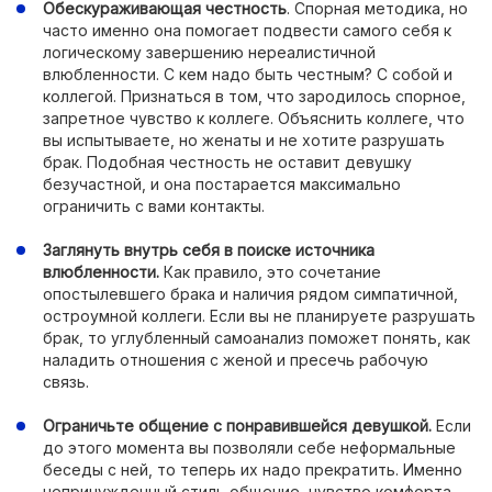
Обескураживающая честность
. Спорная методика, но
часто именно она помогает подвести самого себя к
логическому завершению нереалистичной
влюбленности. С кем надо быть честным? С собой и
коллегой. Признаться в том, что зародилось спорное,
запретное чувство к коллеге. Объяснить коллеге, что
вы испытываете, но женаты и не хотите разрушать
брак. Подобная честность не оставит девушку
безучастной, и она постарается максимально
ограничить с вами контакты.
Заглянуть внутрь себя в поиске источника
влюбленности.
Как правило, это сочетание
опостылевшего брака и наличия рядом симпатичной,
остроумной коллеги. Если вы не планируете разрушать
брак, то углубленный самоанализ поможет понять, как
наладить отношения с женой и пресечь рабочую
связь.
Ограничьте общение с понравившейся девушкой.
Если
до этого момента вы позволяли себе неформальные
беседы с ней, то теперь их надо прекратить. Именно
непринужденный стиль общение, чувство комфорта