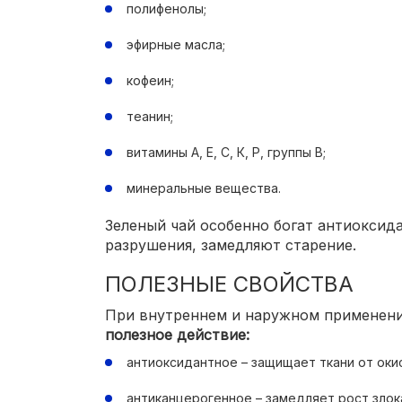
полифенолы;
эфирные масла;
кофеин;
теанин;
витамины А, Е, С, К, Р, группы В;
минеральные вещества.
Зеленый чай особенно богат антиоксид
разрушения, замедляют старение.
ПОЛЕЗНЫЕ СВОЙСТВА
При внутреннем и наружном применен
полезное действие:
антиоксидантное – защищает ткани от оки
антиканцерогенное – замедляет рост злок