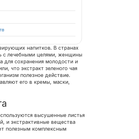
тв
изирующих напитков. В странах
ь с лечебными целями, женщины
ва для сохранения молодости и
и, что экстракт зеленого чая
рганизм полезное действие.
вляют его в кремы, маски,
та
используются высушенные листья
ой, и экстрактивные вещества
ает полезным комплексным