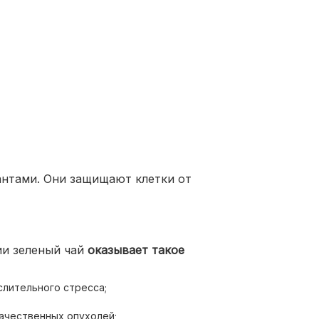
антами. Они защищают клетки от
ии зеленый чай
оказывает такое
слительного стресса;
ачественных опухолей;