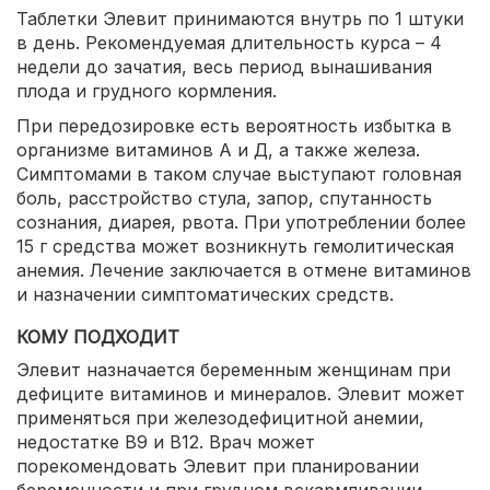
Таблетки Элевит принимаются внутрь по 1 штуки
в день. Рекомендуемая длительность курса – 4
недели до зачатия, весь период вынашивания
плода и грудного кормления.
При передозировке есть вероятность избытка в
организме витаминов А и Д, а также железа.
Симптомами в таком случае выступают головная
боль, расстройство стула, запор, спутанность
сознания, диарея, рвота. При употреблении более
15 г средства может возникнуть гемолитическая
анемия. Лечение заключается в отмене витаминов
и назначении симптоматических средств.
КОМУ ПОДХОДИТ
Элевит назначается беременным женщинам при
дефиците витаминов и минералов. Элевит может
применяться при железодефицитной анемии,
недостатке В9 и В12. Врач может
порекомендовать Элевит при планировании
беременности и при грудном вскармливании.