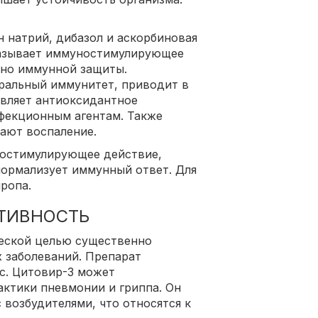
н натрий, дибазол и аскорбиновая
казывает иммуностимулирующее
ено иммунной защиты.
ральный иммунитет, приводит в
являет антиоксидантное
фекционным агентам. Также
ают воспаление.
ностимулирующее действие,
нормализует иммунный ответ. Для
ропа.
ТИВНОСТЬ
еской целью существенно
 заболеваний. Препарат
с. Цитовир-3 может
актики пневмонии и гриппа. Он
 возбудителями, что относятся к