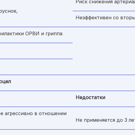
Риск снижения артериа
русное,
Неэффективен со вторы
филактики ОРВИ и гриппа
оцел
Недостатки
е агрессивно в отношении
Не применяется до 3 ле