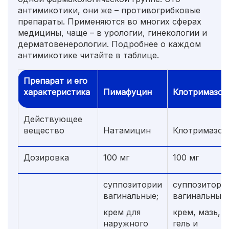
антимикотики, они же – противогрибковые
препараты. Применяются во многих сферах
медицины, чаще – в урологии, гинекологии и
дерматовенерологии. Подробнее о каждом
антимикотике читайте в таблице.
Препарат и его
характеристика
Пимафуцин
Клотримазо
Действующее
вещество
Натамицин
Клотримазол
Дозировка
100 мг
100 мг
суппозитории
суппозитори
вагинальные;
вагинальные;
крем для
крем, мазь,
наружного
гель и