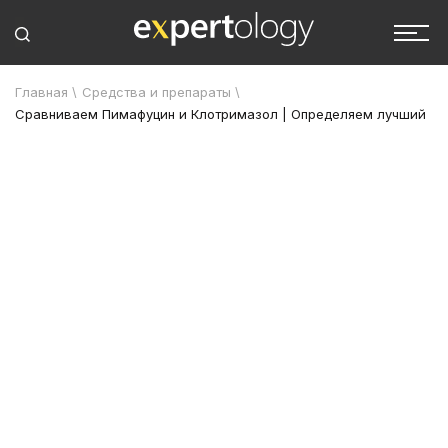
Главная
\
Средства и препараты
\
Сравниваем Пимафуцин и Клотримазол | Определяем лучший