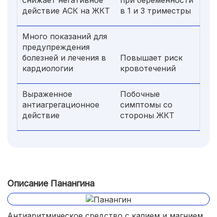
снижает негативное
при беременности
действие АСК на ЖКТ
в 1 и 3 триместры
Много показаний для
предупреждения
болезней и лечения в
Повышает риск
кардиологии
кровотечений
Выраженное
Побочные
антиагрегационное
симптомы со
действие
стороны ЖКТ
Описание Панангина
Антиаритмическое средство с калием и магнием