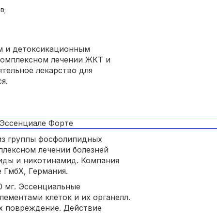
в;
м и детоксикационным
комплексном лечении ЖКТ и
ятельное лекарство для
я.
из группы фосфолипидных
плексном лечении болезней
иды и никотинамид. Компания
 ГмбХ, Германия.
0 мг. Эссенциальные
ементами клеток и их органелл.
х повреждение. Действие