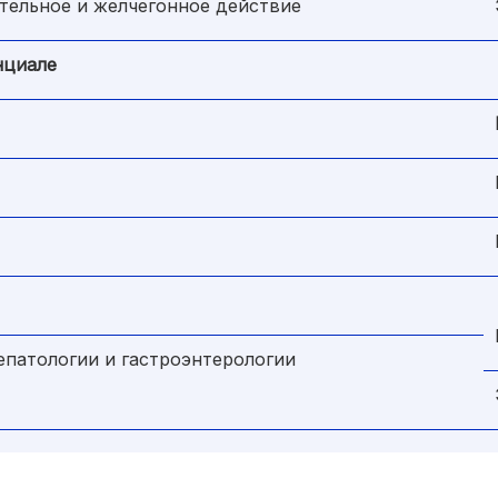
тельное и желчегонное действие
нциале
епатологии и гастроэнтерологии