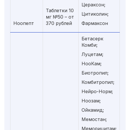
Цераксон;
Таблетки 10
Цитиколин;
мг №50 – от
Ноопепт
370 рублей
Фармаксон
Бетасерк
Комби;
Луцетам;
НооКам;
Биотропил;
Комбитропил;
Нейро-Норм;
Ноозам;
Ойкамид;
Мемостан;
Меморицитам;