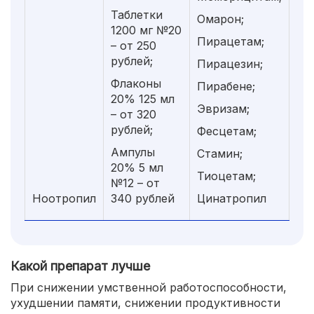
Таблетки
Омарон;
1200 мг №20
Пирацетам;
– от 250
рублей;
Пирацезин;
Флаконы
Пирабене;
20% 125 мл
Эвризам;
– от 320
рублей;
Фесцетам;
Ампулы
Стамин;
20% 5 мл
Тиоцетам;
№12 – от
Ноотропил
340 рублей
Цинатропил
Какой препарат лучше
При снижении умственной работоспособности,
ухудшении памяти, снижении продуктивности