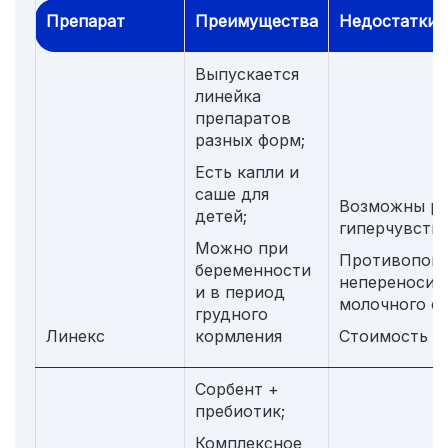
Препарат
Преимущества
Недостатки
Выпускается
линейка
препаратов
разных форм;
Есть капли и
саше для
Возможны р
детей;
гиперчувств
Можно при
Противопока
беременности
непереносим
и в период
молочного са
грудного
Линекс
кормления
Стоимость 
Сорбент +
пребиотик;
Комплексное