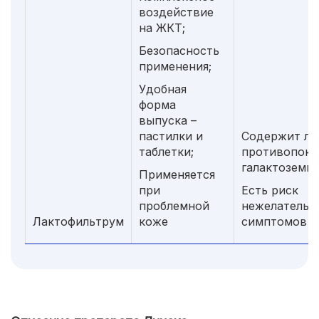
воздействие
на ЖКТ;
Безопасность
применения;
Удобная
форма
выпуска –
пастилки и
Содержит ла
таблетки;
противопока
галактоземии
Применяется
при
Есть риск
проблемной
нежелательн
Лактофильтрум
коже
симптомов